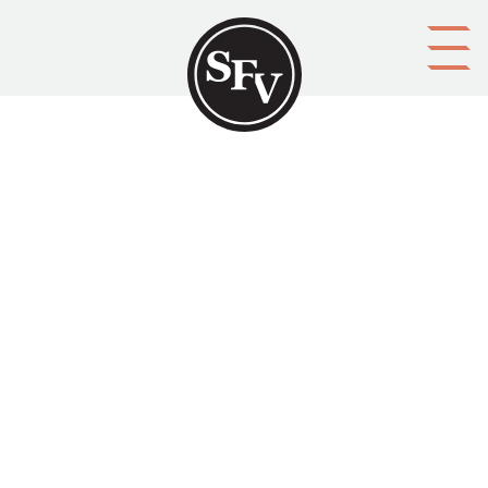
Gå till innehållet
Helsingfors stads
kommunalkalender
HELSINGFORS STAD
Platsbeskrivning
Helsingfors
Aktörer
upphovsman: utgiven av Helsingfors stads statistiska byrå
förläggare: Frenckellska tryckeriet
Ämnesord
kommunalpolitik
Tid