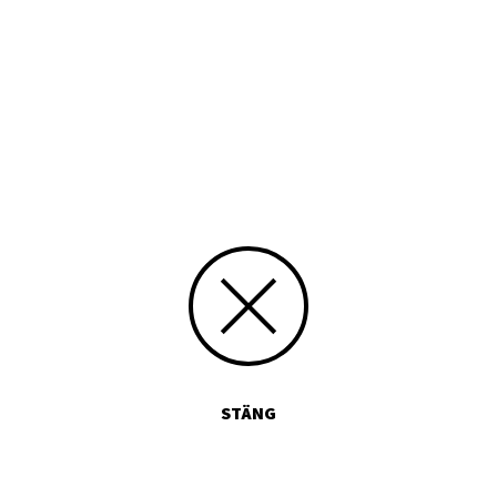
1957
Typ
Tryckt publikation
Media id/signum
336
Skicka kommentarer
STÄNG