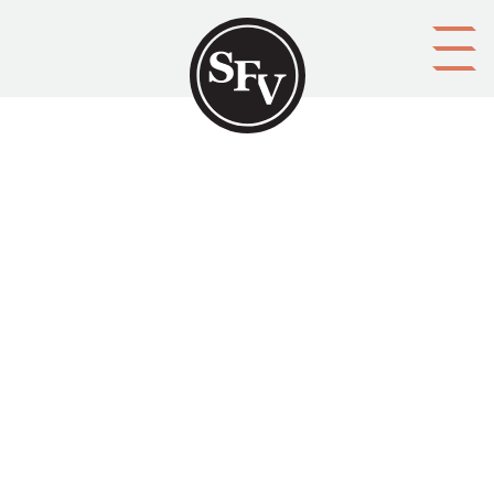
Gå till innehållet
Helsinki ennen meitä
RAUANHEIMO, Asmo Alho-Uljas
Aktörer
upphovsman: Asmo Alho-Uljas RAUANHEIMO
förläggare: Otava
Ämnesord
stadshistoria
Tid
1947
Typ
Tryckt publikation
Media id/signum