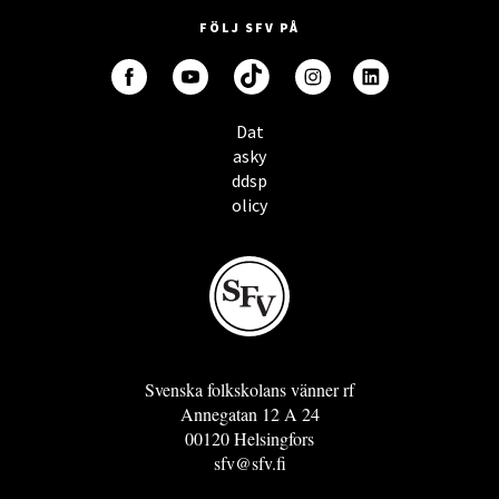
FÖLJ SFV PÅ
Dat
asky
ddsp
olicy
Svenska folkskolans vänner rf
Annegatan 12 A 24
00120 Helsingfors
sfv@sfv.fi