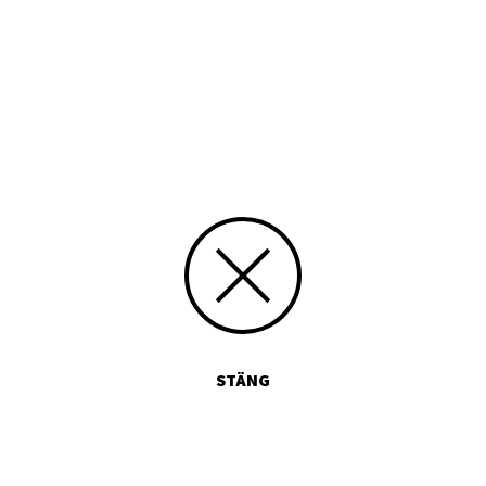
Typ
Tryckt publikation
Media id/signum
349
Skicka kommentarer
STÄNG