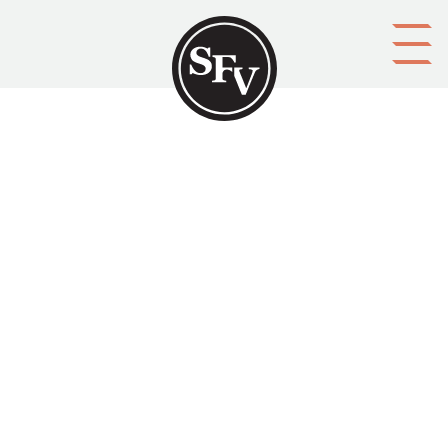
Gå till innehållet
Handelshuset Gustav Paulig
1876-1951
HOVING, Victor
Platsbeskrivning
Helsingfors
Aktörer
upphovsman: Victor HOVING
Ämnesord
företagshistoriker, företag, affärsverksamhet
Tid
1952