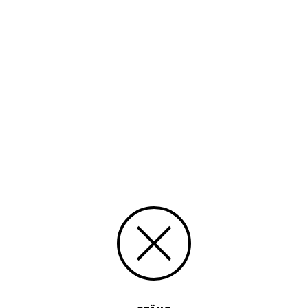
grundskolan, historiker (forskare), historiker (verk),
folkskolan
Tid
1994
Typ
Tryckt publikation
Media id/signum
377
Skicka kommentarer