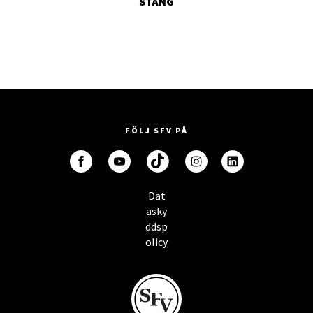
STÄNG
FÖLJ SFV PÅ
Dat
asky
ddsp
olicy