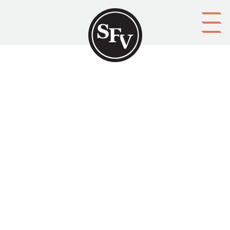
Gå till innehållet
Gamla Karleby svenska
folkskola, Renlunds folkskola,
...
GAMLA
Platsbeskrivning
Gamlakarleby
Aktörer
upphovsman: boken har sammanställts av Mariann
Lillhonga med bistånd av John Storbacka
förläggare: Renlunds skola
Ämnesord