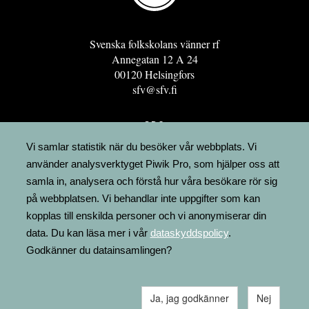
Svenska folkskolans vänner rf
Annegatan 12 A 24
00120 Helsingfors
sfv@sfv.fi
GRO
FÖRENINGSRESURSEN
Vi samlar statistik när du besöker vår webbplats. Vi
använder analysverktyget Piwik Pro, som hjälper oss att
MINNESRUNOR.FI
samla in, analysera och förstå hur våra besökare rör sig
UPPSLAGSVERKET FINLAND
på webbplatsen. Vi behandlar inte uppgifter som kan
LÄGENHETER
kopplas till enskilda personer och vi anonymiserar din
FAKTURERING
data. Du kan läsa mer i vår
dataskyddspolicy
.
Godkänner du datainsamlingen?
Ja, jag godkänner
Nej