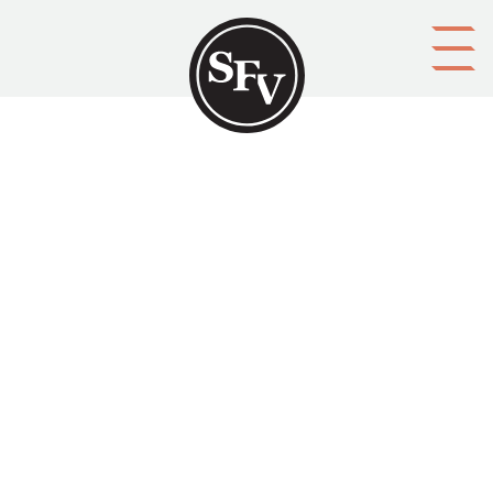
Gå till innehållet
SFV-kalendern
SFV:s årsbok SFV-kalendern har utkommit i obruten följd
sedan år 1886. Böckerna innehåller i tillägg till sedvanlig
årsinformation många intressanta artiklar.
Aktörer
ägare: Svenska folkskolans vänner r.f.
utgivare: Svenska folkskolans vänner r.f.
Ämnesord
föreningar, finlandssvenskar, finlandssvenskhet,
publikationer
Tid
1886 - 2015