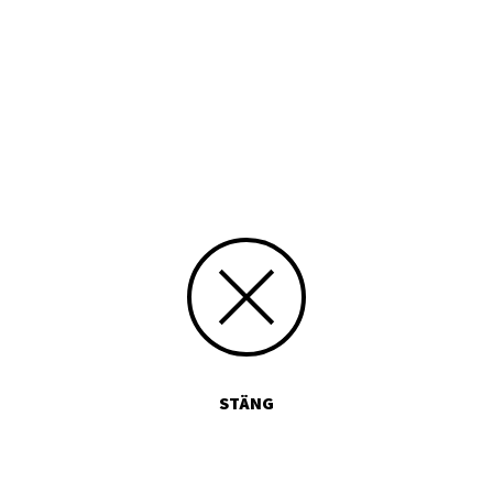
Rättighet
CC Erkännande-DelaLika
Typ
Samling
Media id/signum
K
Skapat 01.06.2015, Rabbe Sandelin
Uppdaterat 18.06.2015, Import
STÄNG