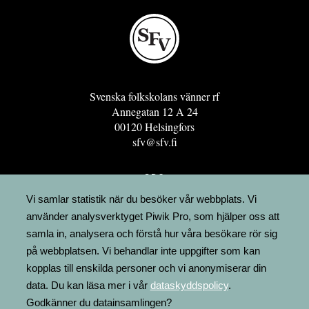
Svenska folkskolans vänner rf
Annegatan 12 A 24
00120 Helsingfors
sfv@sfv.fi
GRO
FÖRENINGSRESURSEN
Vi samlar statistik när du besöker vår webbplats. Vi
använder analysverktyget Piwik Pro, som hjälper oss att
MINNESRUNOR.FI
samla in, analysera och förstå hur våra besökare rör sig
UPPSLAGSVERKET FINLAND
på webbplatsen. Vi behandlar inte uppgifter som kan
LÄGENHETER
kopplas till enskilda personer och vi anonymiserar din
FAKTURERING
data. Du kan läsa mer i vår
dataskyddspolicy
.
Godkänner du datainsamlingen?