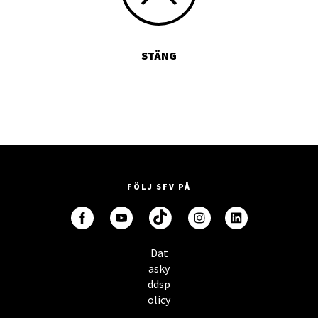
STÄNG
FÖLJ SFV PÅ
Dat
asky
ddsp
olicy