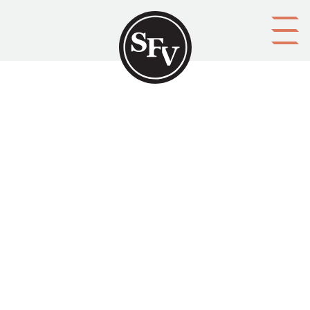
Gå till innehållet
'De elakas' tid i Österbotten
Svenskbygden 04/1932, sid. 61-63.
Bror Kristian Åkerblom skriver om österbottniska
folksägner om Antti Isotalo från Alahärmä och Antti
Rannajärvi från Ylihärmä.
Aktörer
utgivare: Svenska folkskolans vänner r.f.
upphovsman: Bror Kristian Åkerblom
ägare: Svenska folkskolans vänner r.f.
redaktör: Evert Ekroth