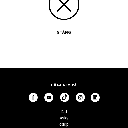
STÄNG
FÖLJ SFV PÅ
Dat
asky
ddsp