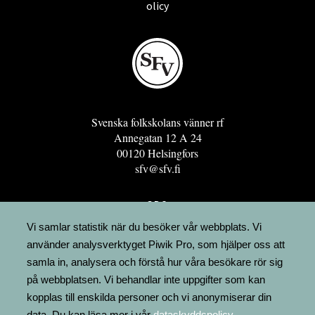
olicy
Svenska folkskolans vänner rf
Annegatan 12 A 24
00120 Helsingfors
sfv@sfv.fi
GRO
FÖRENINGSRESURSEN
Vi samlar statistik när du besöker vår webbplats. Vi
använder analysverktyget Piwik Pro, som hjälper oss att
MINNESRUNOR.FI
samla in, analysera och förstå hur våra besökare rör sig
UPPSLAGSVERKET FINLAND
på webbplatsen. Vi behandlar inte uppgifter som kan
LÄGENHETER
kopplas till enskilda personer och vi anonymiserar din
FAKTURERING
data. Du kan läsa mer i vår
dataskyddspolicy
.