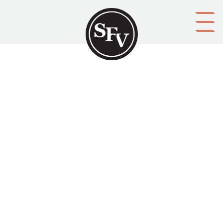
Gå till innehållet
'Den dag är här, som siarns
sten i gröna dalen spådde'
Svenskbygden 02/1930, sid. 21-23.
Einar Pontán skriver om 'stenen i den gröna dalen'
som förekommer i flera svenska dikter och sånger,
bl.a. i Bertel Gripenbergs dikt 'Svensk sång'.
Aktörer
utgivare: Svenska folkskolans vänner r.f.
upphovsman:
Einar Pontán