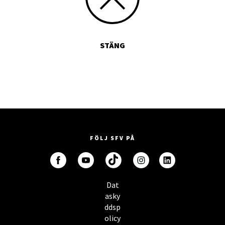
STÄNG
FÖLJ SFV PÅ
Dat
asky
ddsp
olicy