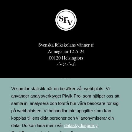
Svenska folkskolans vänner rf
Annegatan 12 A 24
00120 Helsingfors
sfv@sfv.fi
GRO
FÖRENINGSRESURSEN
Vi samlar statistik när du besöker vår webbplats. Vi
använder analysverktyget Piwik Pro, som hjälper oss att
MINNESRUNOR.FI
samla in, analysera och förstå hur våra besökare rör sig
UPPSLAGSVERKET FINLAND
på webbplatsen. Vi behandlar inte uppgifter som kan
LÄGENHETER
kopplas till enskilda personer och vi anonymiserar din
FAKTURERING
data. Du kan läsa mer i vår
dataskyddspolicy
.