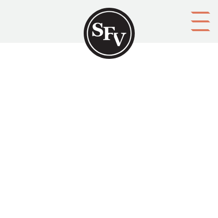
Gå till innehållet
'För kom svenskarna ofta
längs järvnvägen'
Svenskbygden 02/1982, sid. 18-20.
ISSN 0356-1755 Bengt Harald skriver om svenskar i
Seinäjoki.
Aktörer
utgivare: Svenska folkskolans vänner r.f.
upphovsman: Bengt Harald
ägare: Svenska folkskolans vänner r.f.