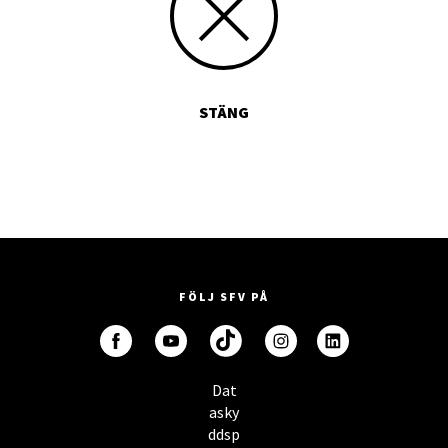
STÄNG
FÖLJ SFV PÅ
Dat
asky
ddsp