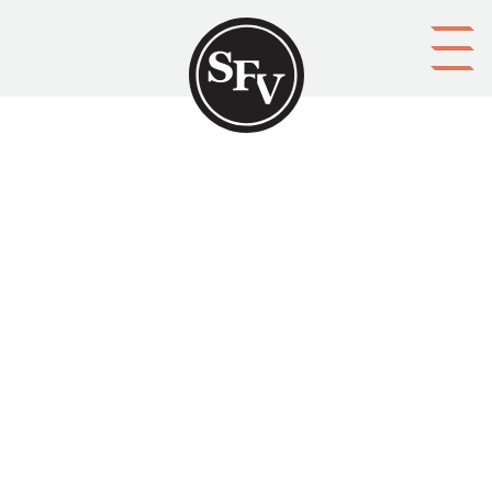
Gå till innehållet
'Lilla svenskan' hjälper över
trösklar i Sammatti
Svenskbygden 02/2003, sid. 39-40.
ISSN 0356-1755 Rolf Oinonen skriver om Steinerskolan
i Karislojo och dess projekt för att stöda
tvåspråkigheten i regionen.
Aktörer
upphovsman: Rolf Oinonen
ägare: Svenska folkskolans vänner r.f.