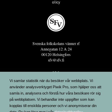
olicy
Svenska folkskolans vänner rf
Annegatan 12 A 24
00120 Helsingfors
sfv@sfv.fi
GRO
FÖRENINGSRESURSEN
Vi samlar statistik när du besöker vår webbplats. Vi
använder analysverktyget Piwik Pro, som hjälper oss att
MINNESRUNOR.FI
samla in, analysera och förstå hur våra besökare rör sig
UPPSLAGSVERKET FINLAND
på webbplatsen. Vi behandlar inte uppgifter som kan
LÄGENHETER
kopplas till enskilda personer och vi anonymiserar din
FAKTURERING
data. Du kan läsa mer i vår
dataskyddspolicy
.