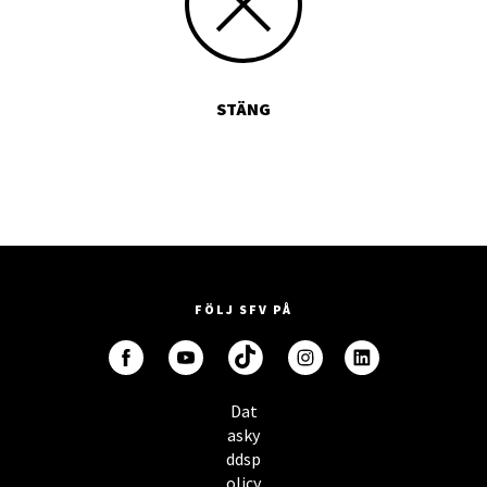
STÄNG
FÖLJ SFV PÅ
Dat
asky
ddsp
olicy