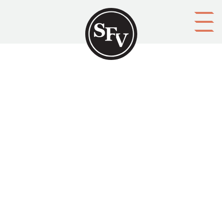
Gå till innehållet
'Solskensklubbar'
Svenskbygden 02/1924, sid. 18-20.
Signe Strömborg skriver om föreningen
Solskensklubben i Stockholm som jobbat med
välgörenhet inom bl.a. åldringsvård. Einar Pontán
bidrar som redaktör med ett längre tillägg.
Aktörer
utgivare: Svenska folkskolans vänner r.f.
upphovsman: Signe Strömborg
ägare: Svenska folkskolans vänner r.f.