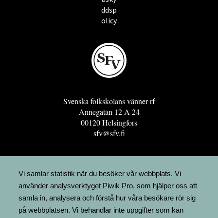
ddsp
olicy
Svenska folkskolans vänner rf
Annegatan 12 A 24
00120 Helsingfors
sfv@sfv.fi
GRO
FÖRENINGSRESURSEN
Vi samlar statistik när du besöker vår webbplats. Vi
använder analysverktyget Piwik Pro, som hjälper oss att
MINNESRUNOR.FI
samla in, analysera och förstå hur våra besökare rör sig
UPPSLAGSVERKET FINLAND
på webbplatsen. Vi behandlar inte uppgifter som kan
LÄGENHETER