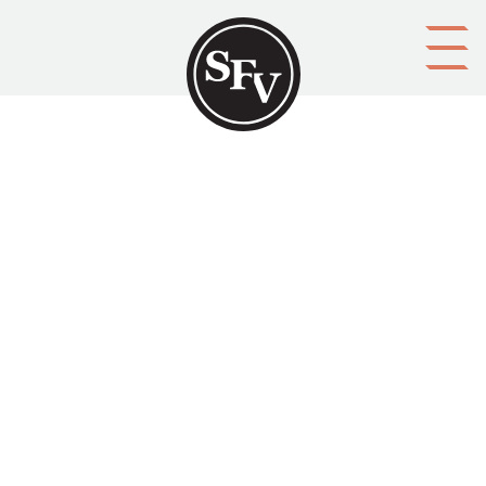
Gå till innehållet
"Nog hafver Gud omsorg för
dig..." – Utdrag ur ett
domboksprotokoll av år 1697.
SFV-kalendern 1958, sid. 51-56.
M.h.a. ett domstolsprotokoll utforskar Sven-Olof
Högnäs förhållanden i landet under hungeråren i
slutet på 1600-talet.
Aktörer
utgivare: Svenska folkskolans vänner r.f.