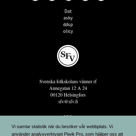
Dat
asky
ddsp
olicy
Svenska folkskolans vänner rf
Annegatan 12 A 24
00120 Helsingfors
sfv@sfv.fi
GRO
FÖRENINGSRESURSEN
Vi samlar statistik när du besöker vår webbplats. Vi
använder analysverktyget Piwik Pro, som hjälper oss att
MINNESRUNOR.FI