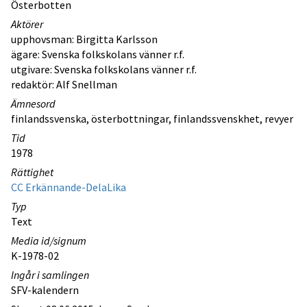
Österbotten
Aktörer
upphovsman: Birgitta Karlsson
ägare: Svenska folkskolans vänner r.f.
utgivare: Svenska folkskolans vänner r.f.
redaktör: Alf Snellman
Ämnesord
finlandssvenska, österbottningar, finlandssvenskhet, revyer
Tid
1978
Rättighet
CC Erkännande-DelaLika
Typ
Text
Media id/signum
K-1978-02
Ingår i samlingen
SFV-kalendern