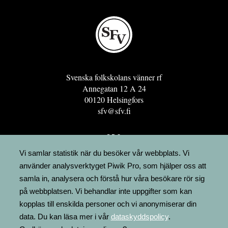
Svenska folkskolans vänner rf
Annegatan 12 A 24
00120 Helsingfors
sfv@sfv.fi
GRO
FÖRENINGSRESURSEN
Vi samlar statistik när du besöker vår webbplats. Vi
använder analysverktyget Piwik Pro, som hjälper oss att
MINNESRUNOR.FI
samla in, analysera och förstå hur våra besökare rör sig
UPPSLAGSVERKET FINLAND
på webbplatsen. Vi behandlar inte uppgifter som kan
LÄGENHETER
kopplas till enskilda personer och vi anonymiserar din
FAKTURERING
data. Du kan läsa mer i vår
dataskyddspolicy
.