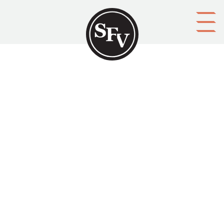
Gå till innehållet
14 års vandringsliv i
Österbottens svenskbygd
SFV-Kalendern 1922, sid. 133-138.
Signe Pamela Strömborg skriver om sitt arbete som
folkhögskolelärare i Österbotten.
Aktörer
utgivare: Svenska folkskolans vänner r.f.
upphovsman: Signe Pamela Strömborg
ägare: Svenska folkskolans vänner r.f.