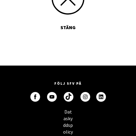
STÄNG
FÖLJ SFV PÅ
Dat
asky
ddsp
olicy