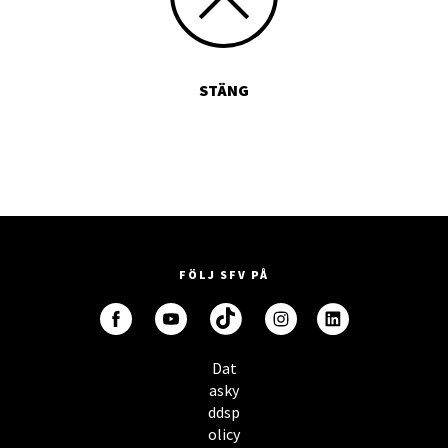
STÄNG
FÖLJ SFV PÅ
Dat
asky
ddsp
olicy