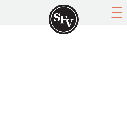
Gå till innehållet
Aalto, Sibelius och Ålands
självstyrelse
Svenskbygden 03/2007, sid. 3-4.
ISSN 0356-1755 Susanne Eriksson skriver om hur Åland
fick sin autonomi.
Aktörer
upphovsman: Susanne Eriksson
ägare: Svenska folkskolans vänner r.f.
utgivare: Svenska folkskolans vänner r.f.