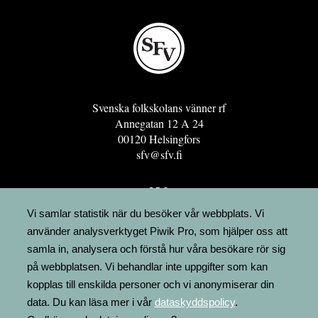
Svenska folkskolans vänner rf
Annegatan 12 A 24
00120 Helsingfors
sfv@sfv.fi
GRO
FÖRENINGSRESURSEN
Vi samlar statistik när du besöker vår webbplats. Vi
använder analysverktyget Piwik Pro, som hjälper oss att
MINNESRUNOR.FI
samla in, analysera och förstå hur våra besökare rör sig
UPPSLAGSVERKET FINLAND
på webbplatsen. Vi behandlar inte uppgifter som kan
LÄGENHETER
kopplas till enskilda personer och vi anonymiserar din
FAKTURERING
data. Du kan läsa mer i vår
dataskyddspolicy
.