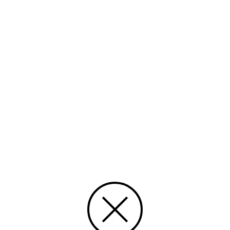
Ämnesord
finlandssvensk litteratur, noveller
Tid
1989
Rättighet
CC Erkännande-DelaLika
Typ
Text
Media id/signum
K-1989-06
Ingår i samlingen
SFV-kalendern
Skapat 10.06.2015, Lasse Sundman
Uppdaterat 10.06.2015, Import