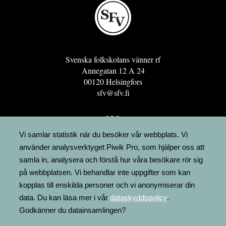
Svenska folkskolans vänner rf
Annegatan 12 A 24
00120 Helsingfors
sfv@sfv.fi
GRO
FÖRENINGSRESURSEN
Vi samlar statistik när du besöker vår webbplats. Vi
använder analysverktyget Piwik Pro, som hjälper oss att
MINNESRUNOR.FI
samla in, analysera och förstå hur våra besökare rör sig
UPPSLAGSVERKET FINLAND
på webbplatsen. Vi behandlar inte uppgifter som kan
LÄGENHETER
kopplas till enskilda personer och vi anonymiserar din
FAKTURERING
data. Du kan läsa mer i vår
dataskyddspolicy
.
Godkänner du datainsamlingen?