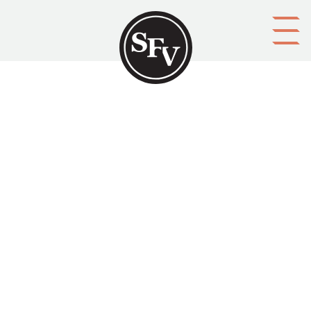
Gå till innehållet
Absolutely alright
SFV-kalendern 1989, sid. 72-76.
ISSN 0357-1068 Novell av Minna Karsten, 2:a pris i SFV:s
Arvid Mörne-tävling 1989.
Aktörer
utgivare: Svenska folkskolans vänner r.f.
upphovsman: Minna Karsten
ägare: Svenska folkskolans vänner r.f.
redaktör: Christoffer Grönholm