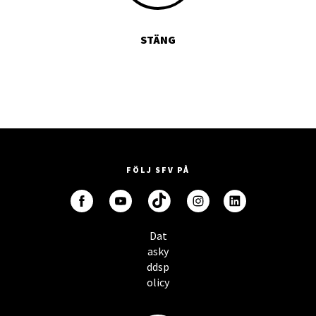
STÄNG
FÖLJ SFV PÅ
Dat
asky
ddsp
olicy