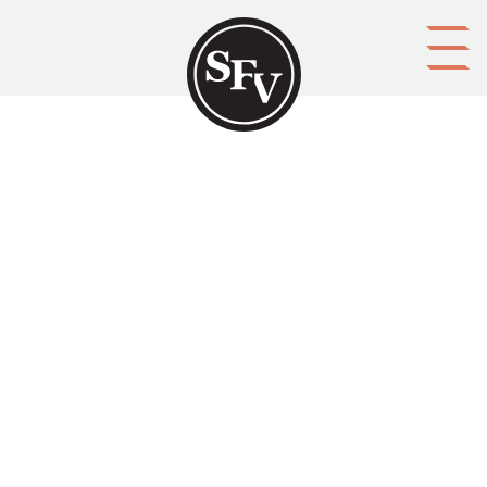
Gå till innehållet
Aina Cederbloms unika
hjälpinsats
Svenskbygden 03/1990, sid. 4-7.
ISSN 0356-1755 Henrik Cederlöf skriver om
äventyraren och sjöfararen Aina Cederblom och
hennes koppling till Finland.
Aktörer
upphovsman:
Henrik Cederlöf
ägare: Svenska folkskolans vänner r.f.