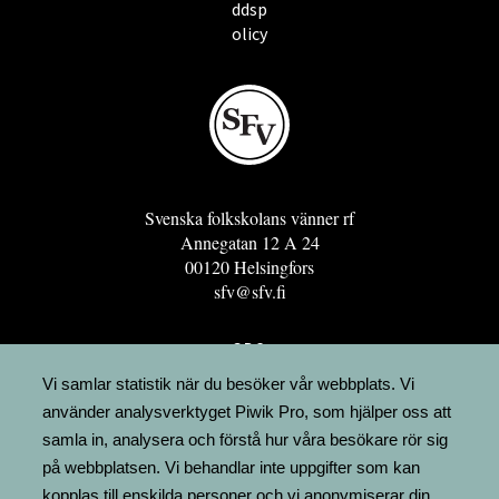
ddsp
olicy
Svenska folkskolans vänner rf
Annegatan 12 A 24
00120 Helsingfors
sfv@sfv.fi
GRO
FÖRENINGSRESURSEN
Vi samlar statistik när du besöker vår webbplats. Vi
använder analysverktyget Piwik Pro, som hjälper oss att
MINNESRUNOR.FI
samla in, analysera och förstå hur våra besökare rör sig
UPPSLAGSVERKET FINLAND
på webbplatsen. Vi behandlar inte uppgifter som kan
LÄGENHETER
kopplas till enskilda personer och vi anonymiserar din