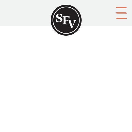
Gå till innehållet
Aktiv Folkbildningsmedaljör
Svenskbygden 03/1965, sid. 10-11.
Brita Högnäs-Sahlgren skriver om bibliotekarien Karl
Gustafsson från Åland.
Aktörer
utgivare: Svenska folkskolans vänner r.f.
upphovsman: Brita Högnäs-Sahlgren
ägare: Svenska folkskolans vänner r.f.
redaktör:
Ragnar Mannil