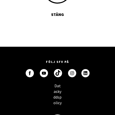
STÄNG
FÖLJ SFV PÅ
Dat
asky
ddsp
olicy