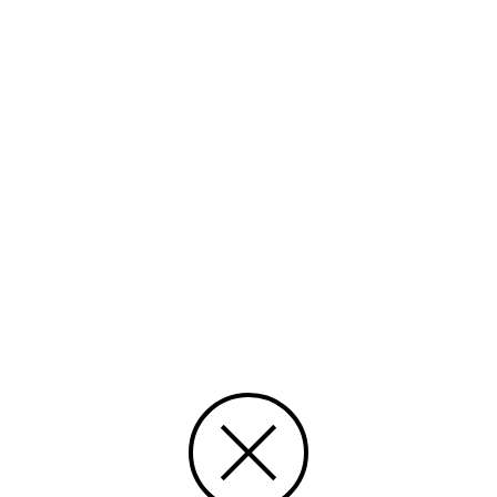
Ämnesord
finlandssvenskar, personhistoria, bibliotekarier
Tid
1965
Rättighet
CC Erkännande-DelaLika
Typ
Text
Media id/signum
S-1965-05
Ingår i samlingen
Svenskbygden
Skapat 26.06.2015, Lasse Sundman
Uppdaterat 26.06.2015, Import