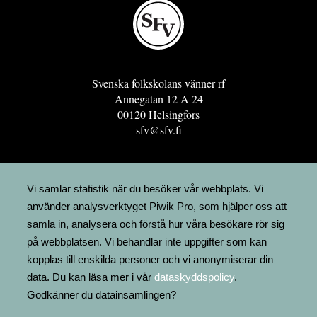
Svenska folkskolans vänner rf
Annegatan 12 A 24
00120 Helsingfors
sfv@sfv.fi
GRO
FÖRENINGSRESURSEN
Vi samlar statistik när du besöker vår webbplats. Vi
använder analysverktyget Piwik Pro, som hjälper oss att
MINNESRUNOR.FI
samla in, analysera och förstå hur våra besökare rör sig
UPPSLAGSVERKET FINLAND
på webbplatsen. Vi behandlar inte uppgifter som kan
LÄGENHETER
kopplas till enskilda personer och vi anonymiserar din
FAKTURERING
data. Du kan läsa mer i vår
dataskyddspolicy
.
Godkänner du datainsamlingen?