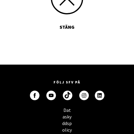
STÄNG
FÖLJ SFV PÅ
Dat
asky
ddsp
olicy