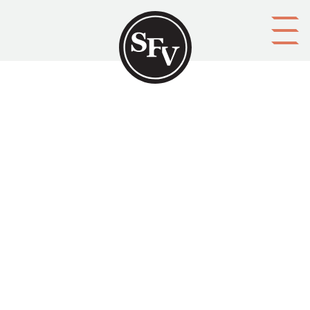
Gå till innehållet
Aktivitetscentra i skärgården
skänker utkomst och trivsel
Svenskbygden 05/1972, sid. 84-85.
Kristian Gestrin skriver om hur den finländska
skärgården kunde hålla vid liv.
Aktörer
upphovsman:
Kristian Gestrin
ägare: Svenska folkskolans vänner r.f.
utgivare: Svenska folkskolans vänner r.f.