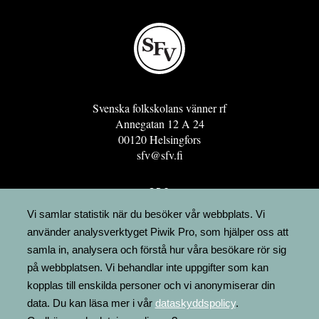
Svenska folkskolans vänner rf
Annegatan 12 A 24
00120 Helsingfors
sfv@sfv.fi
GRO
FÖRENINGSRESURSEN
Vi samlar statistik när du besöker vår webbplats. Vi
använder analysverktyget Piwik Pro, som hjälper oss att
MINNESRUNOR.FI
samla in, analysera och förstå hur våra besökare rör sig
UPPSLAGSVERKET FINLAND
på webbplatsen. Vi behandlar inte uppgifter som kan
LÄGENHETER
kopplas till enskilda personer och vi anonymiserar din
FAKTURERING
data. Du kan läsa mer i vår
dataskyddspolicy
.