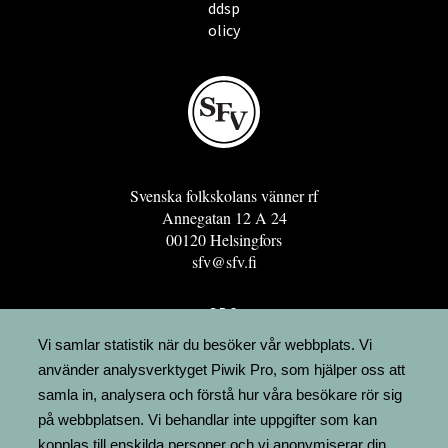
ddsp
olicy
Svenska folkskolans vänner rf
Annegatan 12 A 24
00120 Helsingfors
sfv@sfv.fi
GRO
FÖRENINGSRESURSEN
Vi samlar statistik när du besöker vår webbplats. Vi
använder analysverktyget Piwik Pro, som hjälper oss att
MINNESRUNOR.FI
samla in, analysera och förstå hur våra besökare rör sig
UPPSLAGSVERKET FINLAND
på webbplatsen. Vi behandlar inte uppgifter som kan
LÄGENHETER
kopplas till enskilda personer och vi anonymiserar din