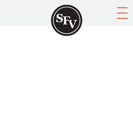
Gå till innehållet
Alaska och bildningen i
Finland på 1800-talet
SFV-kalendern 2012, sid. 56-63.
ISSN 0357-1068 Marcus Lepola skriver om Alaskas ryska
historia och dess kopplingar till Finland och
finländare. Några relevanta bilder.
Aktörer
upphovsman: Marcus Lepola
ägare: Svenska folkskolans vänner r.f.