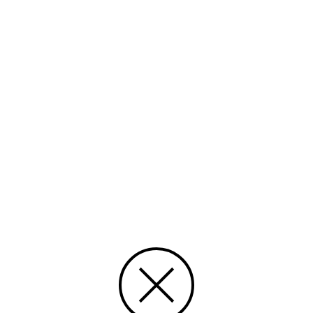
Ämnesord
finlandssvensk litteratur, dikter
Tid
1996
Rättighet
CC Erkännande-DelaLika
Typ
Text
Media id/signum
K-1996-12
Ingår i samlingen
SFV-kalendern
Skapat 12.06.2015, Lasse Sundman
Uppdaterat 12.06.2015, Import