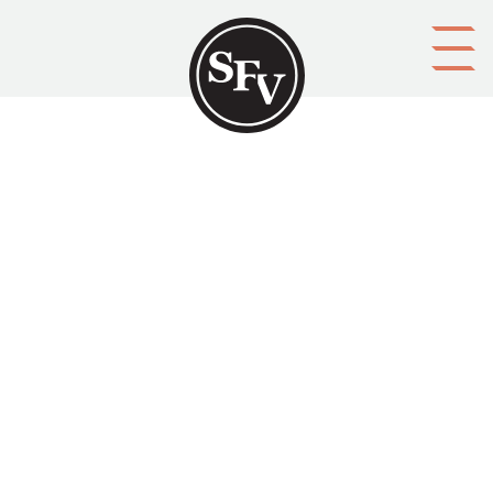
Gå till innehållet
Alltid skogen
SFV-kalendern 1996, sid. 123-125.
ISSN 0357-1068 Dikt av Sanna Tahvanainen,
hedersomnämnande i SFV:s Arvid Mörne-tävling 1996.
Aktörer
utgivare: Svenska folkskolans vänner r.f.
upphovsman: Sanna Tahvanainen
ägare: Svenska folkskolans vänner r.f.
redaktör: Christoffer Grönholm