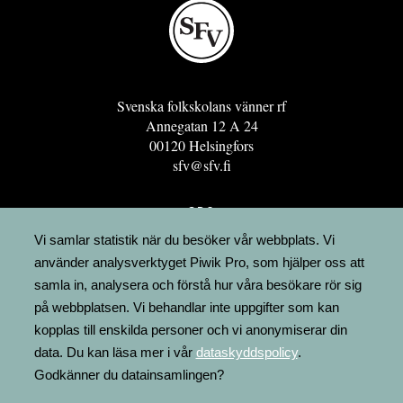
Svenska folkskolans vänner rf
Annegatan 12 A 24
00120 Helsingfors
sfv@sfv.fi
GRO
FÖRENINGSRESURSEN
Vi samlar statistik när du besöker vår webbplats. Vi
använder analysverktyget Piwik Pro, som hjälper oss att
MINNESRUNOR.FI
samla in, analysera och förstå hur våra besökare rör sig
UPPSLAGSVERKET FINLAND
på webbplatsen. Vi behandlar inte uppgifter som kan
LÄGENHETER
kopplas till enskilda personer och vi anonymiserar din
FAKTURERING
data. Du kan läsa mer i vår
dataskyddspolicy
.
Godkänner du datainsamlingen?