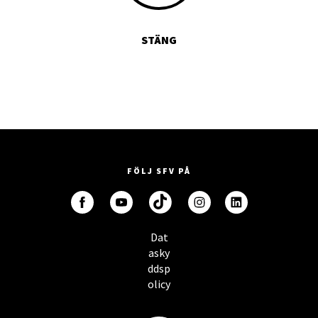
STÄNG
FÖLJ SFV PÅ
Dat
asky
ddsp
olicy