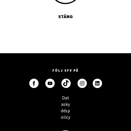
STÄNG
FÖLJ SFV PÅ
Dat
asky
ddsp
olicy