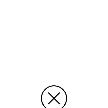
Ämnesord
historia, kultur, alm
Tid
2006
Rättighet
CC Erkännande-DelaLika
Typ
Text
Media id/signum
S-2006-05
Ingår i samlingen
Svenskbygden
Skapat 22.07.2015, Lasse Sundman
Uppdaterat 22.07.2015, Import