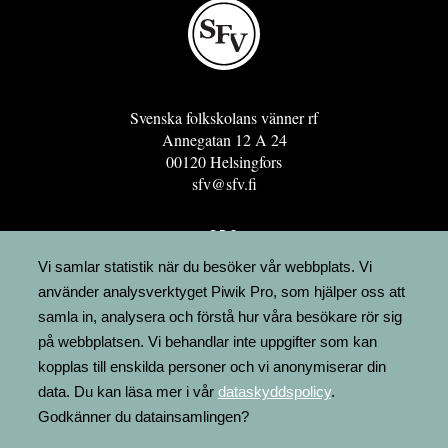
Svenska folkskolans vänner rf
Annegatan 12 A 24
00120 Helsingfors
sfv@sfv.fi
GRO
FÖRENINGSRESURSEN
Vi samlar statistik när du besöker vår webbplats. Vi
använder analysverktyget Piwik Pro, som hjälper oss att
MINNESRUNOR.FI
samla in, analysera och förstå hur våra besökare rör sig
UPPSLAGSVERKET FINLAND
på webbplatsen. Vi behandlar inte uppgifter som kan
LÄGENHETER
kopplas till enskilda personer och vi anonymiserar din
FAKTURERING
data. Du kan läsa mer i vår
dataskyddspolicy
.
Godkänner du datainsamlingen?