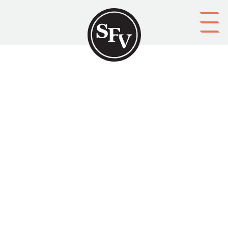
Gå till innehållet
Almen – den heliga och starka
Svenskbygden 01/2006, sid. 32-33.
ISSN 0356-1755 Jarl Stormbom skriver om träslaget
Alm.
Aktörer
utgivare: Svenska folkskolans vänner r.f.
upphovsman: Jarl Stormbom
ägare: Svenska folkskolans vänner r.f.
redaktör: Christoffer Grönholm