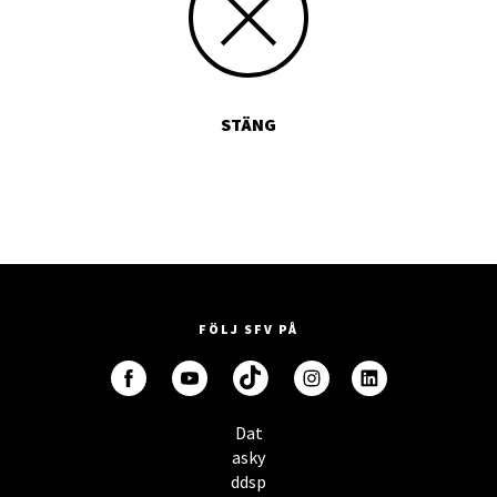
STÄNG
FÖLJ SFV PÅ
Dat
asky
ddsp