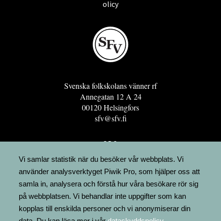
olicy
Svenska folkskolans vänner rf
Annegatan 12 A 24
00120 Helsingfors
sfv@sfv.fi
GRO
FÖRENINGSRESURSEN
Vi samlar statistik när du besöker vår webbplats. Vi
använder analysverktyget Piwik Pro, som hjälper oss att
MINNESRUNOR.FI
samla in, analysera och förstå hur våra besökare rör sig
UPPSLAGSVERKET FINLAND
på webbplatsen. Vi behandlar inte uppgifter som kan
LÄGENHETER
kopplas till enskilda personer och vi anonymiserar din
FAKTURERING
data. Du kan läsa mer i vår
dataskyddspolicy
.