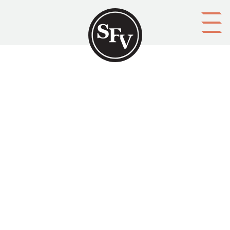
Gå till innehållet
Alörn, tvenne skalders
sommarparadis
SFV-kalendern 1960, sid. 83-90.
Lars Schalin skriver om Alörn, en ö nära Nykarleby, och
dess kända besökare Zacharias Topelius och Mikael
Lybeck.
Aktörer
utgivare: Svenska folkskolans vänner r.f.
upphovsman: Lars Schalin