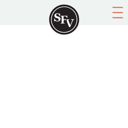
Gå till innehållet
Anne Ingman blir Helene
Schjerfbeck
Svenskbygden 02/2013, sid. 40-43.
ISSN 0356-1755 Rabbe Sandelin intervjuar Anne
Ingman som jobbar med dramatiserade guidningar i
rollen som Helene Schjerfbeck i samarbete med
Ekenäs museum.
Aktörer
utgivare: Svenska folkskolans vänner r.f.