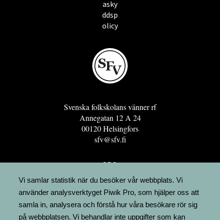
asky
ddsp
olicy
Svenska folkskolans vänner rf
Annegatan 12 A 24
00120 Helsingfors
sfv@sfv.fi
GRO
FÖRENINGSRESURSEN
Vi samlar statistik när du besöker vår webbplats. Vi
använder analysverktyget Piwik Pro, som hjälper oss att
MINNESRUNOR.FI
samla in, analysera och förstå hur våra besökare rör sig
UPPSLAGSVERKET FINLAND
på webbplatsen. Vi behandlar inte uppgifter som kan