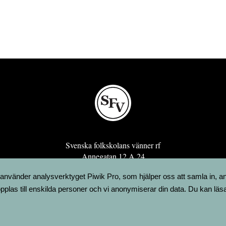
Svenska folkskolans vänner rf
Annegatan 12 A 24
00120 Helsingfors
 använder analysverktyget Piwik Pro, som hjälper oss att samla in, a
sfv@sfv.fi
pplas till enskilda personer och vi anonymiserar din data. Du kan läs