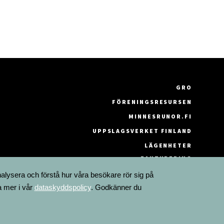
GRO
FÖRENINGSRESURSEN
MINNESRUNOR.FI
UPPSLAGSVERKET FINLAND
LÄGENHETER
FAKTURERING
nalysera och förstå hur våra besökare rör sig på
a mer i vår
dataskyddspolicy
. Godkänner du