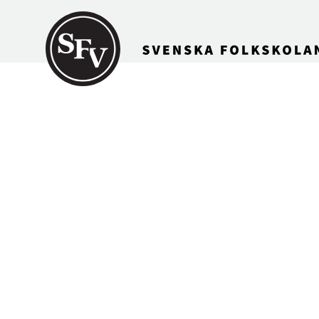
Gå till innehållet
Anteckni
som bortf
andra h
Svenskbygden 01/1978, 
ISSN 0356-1755 Dikt 
Aktörer