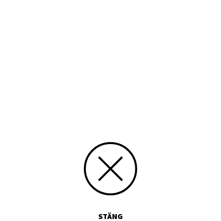
ägare: Svenska folkskolans vänner r.f.
redaktör:
Ragnar Mannil
finlandssvensk litteratur, dikter
1978
CC Erkännande-DelaLika
Text
S-1978-04
Svenskbygden
Skapat 06.07.2015, Lasse Sundman
Uppdaterat 06.07.2015, Import
STÄNG