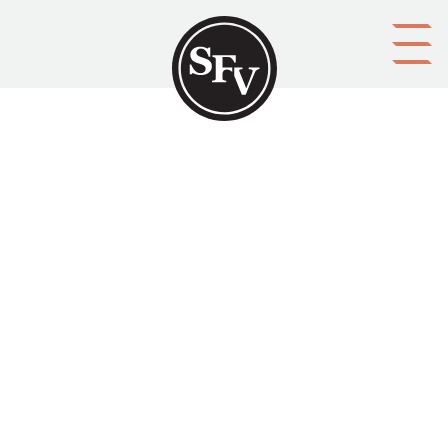
Gå till innehållet
Att ha en hembygd är en stor
lycka!
Svenskbygden 01/1950, sid. 7-8.
Bror Åkerman skriver om vikten av att känna sin
hembygd.
Aktörer
upphovsman: Bror Åkerman
ägare: Svenska folkskolans vänner r.f.
utgivare: Svenska folkskolans vänner r.f.