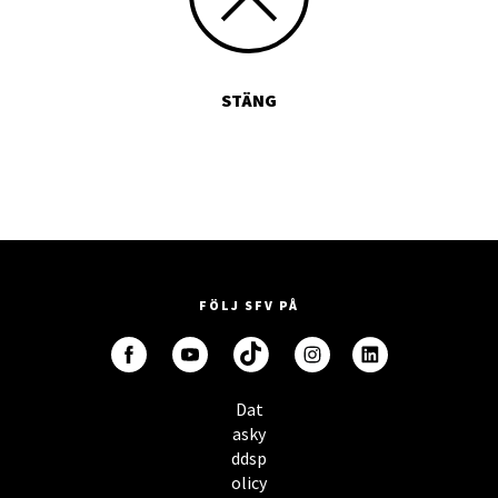
STÄNG
FÖLJ SFV PÅ
Dat
asky
ddsp
olicy