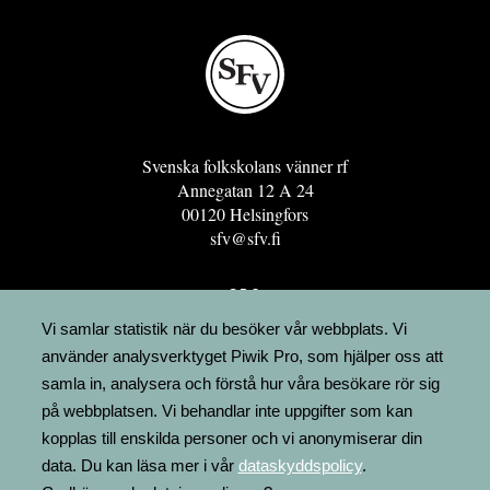
Svenska folkskolans vänner rf
Annegatan 12 A 24
00120 Helsingfors
sfv@sfv.fi
GRO
FÖRENINGSRESURSEN
Vi samlar statistik när du besöker vår webbplats. Vi
använder analysverktyget Piwik Pro, som hjälper oss att
MINNESRUNOR.FI
samla in, analysera och förstå hur våra besökare rör sig
UPPSLAGSVERKET FINLAND
på webbplatsen. Vi behandlar inte uppgifter som kan
LÄGENHETER
kopplas till enskilda personer och vi anonymiserar din
FAKTURERING
data. Du kan läsa mer i vår
dataskyddspolicy
.