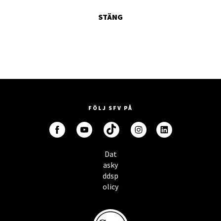
STÄNG
FÖLJ SFV PÅ
Dat
asky
ddsp
olicy