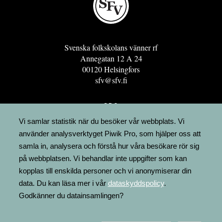
Svenska folkskolans vänner rf
Annegatan 12 A 24
00120 Helsingfors
sfv@sfv.fi
GRO
FÖRENINGSRESURSEN
Vi samlar statistik när du besöker vår webbplats. Vi
använder analysverktyget Piwik Pro, som hjälper oss att
MINNESRUNOR.FI
samla in, analysera och förstå hur våra besökare rör sig
UPPSLAGSVERKET FINLAND
på webbplatsen. Vi behandlar inte uppgifter som kan
LÄGENHETER
kopplas till enskilda personer och vi anonymiserar din
FAKTURERING
data. Du kan läsa mer i vår
dataskyddspolicy
.
Godkänner du datainsamlingen?