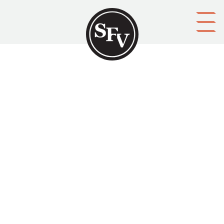
Gå till innehållet
Att hålla tal…
Svenskbygden 9-10/1959, sid. 22-23.
Gunnar Bäck skriver om konsten att hålla tal.
Aktörer
utgivare: Svenska folkskolans vänner r.f.
upphovsman: Gunnar Bäck
ägare: Svenska folkskolans vänner r.f.
redaktör: Evert Ekroth
Ämnesord