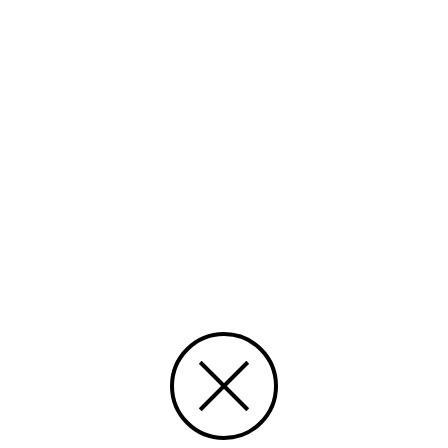
talarkonst
Tid
1960
Rättighet
CC Erkännande-DelaLika
Typ
Text
Media id/signum
S-1959-18
Ingår i samlingen
Svenskbygden
Skapat 24.06.2015, Lasse Sundman
Uppdaterat 24.06.2015, Import