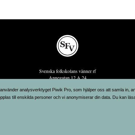
Svenska folkskolans vänner rf
Annegatan 12 A 24
00120 Helsingfors
 använder analysverktyget Piwik Pro, som hjälper oss att samla in, a
sfv@sfv.fi
pplas till enskilda personer och vi anonymiserar din data. Du kan läs