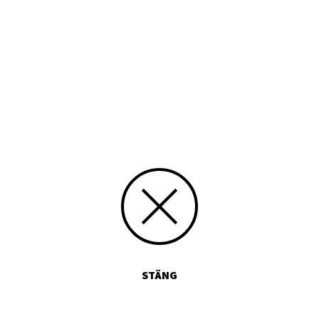
dialektlitteratur
1971
CC Erkännande-DelaLika
Text
K-1971-04
SFV-kalendern
Skapat 04.06.2015, Lasse Sundman
Uppdaterat 04.06.2015, Import
STÄNG