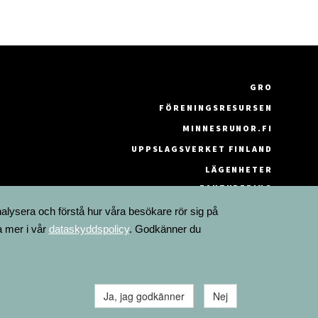
GRO
FÖRENINGSRESURSEN
MINNESRUNOR.FI
UPPSLAGSVERKET FINLAND
LÄGENHETER
FAKTURERING
nalysera och förstå hur våra besökare rör sig på
a mer i vår
dataskyddspolicy
. Godkänner du
Ja, jag godkänner
Nej