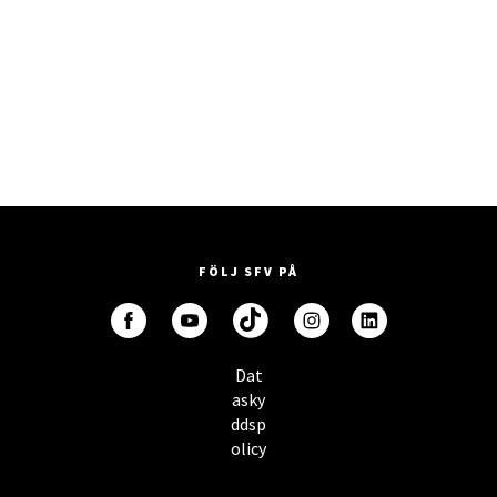
Invoicing Instruction
FÖLJ SFV PÅ
Dat
asky
ddsp
olicy