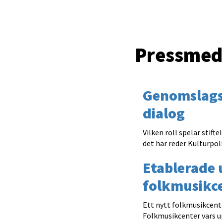
Pressmed
Genomslags
dialog
Vilken roll spelar stif
det här reder Kulturpol
Etablerade 
folkmusikc
Ett nytt folkmusikcente
Folkmusikcenter vars u