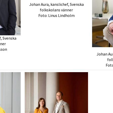
Johan Aura, kanslichef, Svenska
folkskolans vänner
Foto: Linus Lindholm
f, Svenska
nner
sson
Johan Aur
fol
Foto