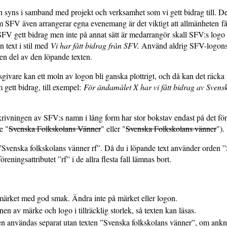
 syns i samband med projekt och verksamhet som vi gett bidrag till. De
SFV även arrangerar egna evenemang är det viktigt att allmänheten får 
FV gett bidrag men inte på annat sätt är medarrangör skall SFV:s logo i
 text i stil med
Vi har fått bidrag från SFV.
Använd aldrig SFV-logons
en del av den löpande texten.
sgivare kan ett moln av logon bli ganska plottrigt, och då kan det räcka
 gett bidrag, till exempel:
För ändamålet X har vi fått bidrag av Svensk
krivningen av SFV:s namn i lång form har stor bokstav endast på det förs
te "
Svenska Folkskolans Vänner
" eller "
Svenska Folkskolans vänner
").
 ”Svenska folkskolans vänner rf”. Då du i löpande text använder orden 
reningsattributet ”rf” i de allra flesta fall lämnas bort.
ärket med god smak. Ändra inte på märket eller logon.
 av märke och logo i tillräcklig storlek, så texten kan läsas.
 användas separat utan texten ”Svenska folkskolans vänner”, om ankny