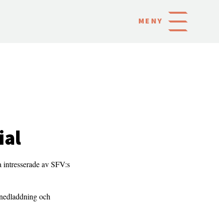
MENY
ial
a intresserade av SFV:s
 nedladdning och