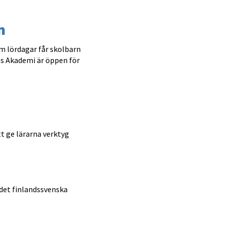
n
m lördagar får skolbarn
ns Akademi är öppen för
tt ge lärarna verktyg
 det finlandssvenska