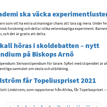
ademi ska väcka experimentluste
rn som vill ha extra utmaningar chans att lära sig mera. Under fe
isk forskning och delta i olika vetenskapliga experiment. Barne
r, och det är gratis att delta.
skall höras i skoldebatten – nytt
endium på Biskops Arnö
tipendium: Skrivarstipendium för lärare. Syftet med stipendiet är a
offentliga samtalet om skola och utbildning.
ndström får Topeliuspriset 2021
elott Lindström, som rapporterar från Afrika, får Topeliuspriset –
«
5
6
7
8
9
10
11
12
13
»