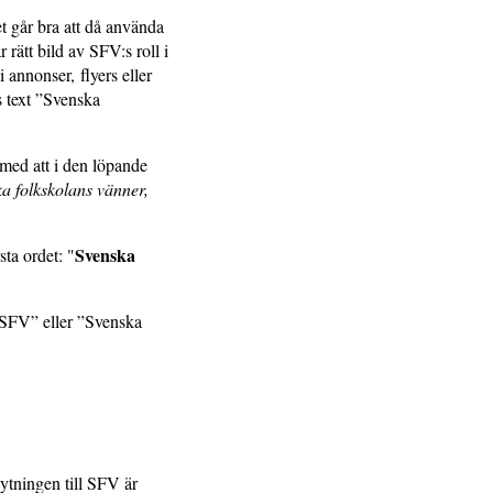
t går bra att då använda
rätt bild av SFV:s roll i
 annonser, flyers eller
 text ”Svenska
 med att i den löpande
a folkskolans vänner,
Svenska
ta ordet: "
”SFV” eller ”Svenska
tningen till SFV är