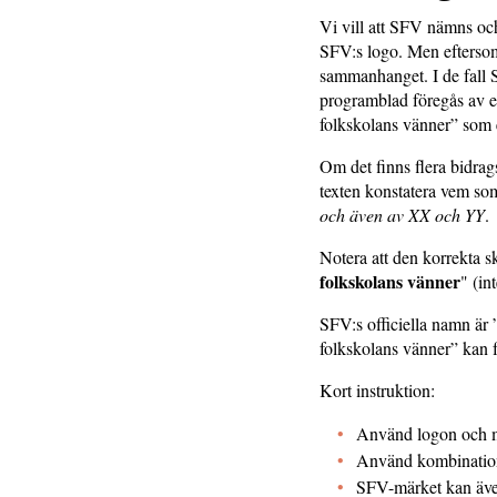
Vi vill att SFV nämns och
SFV:s logo. Men eftersom 
sammanhanget. I de fall S
programblad föregås av en
folkskolans vänner” som 
Om det finns flera bidrag
texten konstatera vem som
och även av XX och YY
.
Notera att den korrekta s
folkskolans vänner
" (in
SFV:s officiella namn är
folkskolans vänner” kan fö
Kort instruktion:
Använd logon och m
Använd kombinationen
SFV-märket kan även