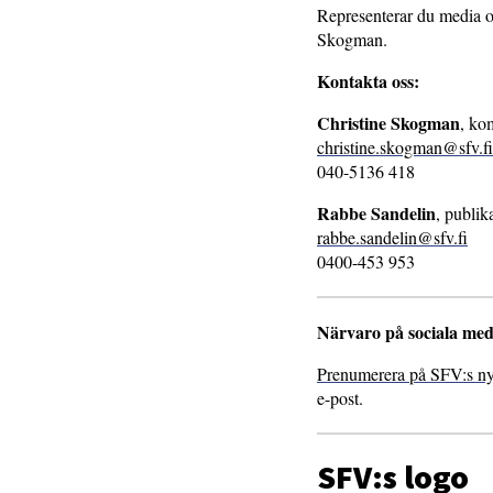
Representerar du media o
Skogman.
Kontakta oss:
Christine Skogman
, ko
christine.skogman@sfv.fi
040-5136 418
Rabbe Sandelin
, publik
rabbe.sandelin@sfv.fi
0400-453 953
Närvaro på sociala med
Prenumerera på SFV:s ny
e-post.
SFV:s logo