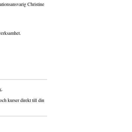
tionsansvarig Christine
verksamhet.
k
.
h kurser direkt till din