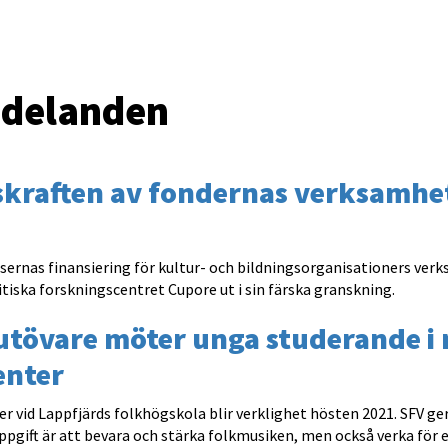
delanden
kraften av fondernas verksamhet
telsernas finansiering för kultur- och bildningsorganisationers ve
itiska forskningscentret Cupore ut i sin färska granskning.
utövare möter unga studerande i 
enter
r vid Lappfjärds folkhögskola blir verklighet hösten 2021. SFV ger 
ppgift är att bevara och stärka folkmusiken, men också verka för 