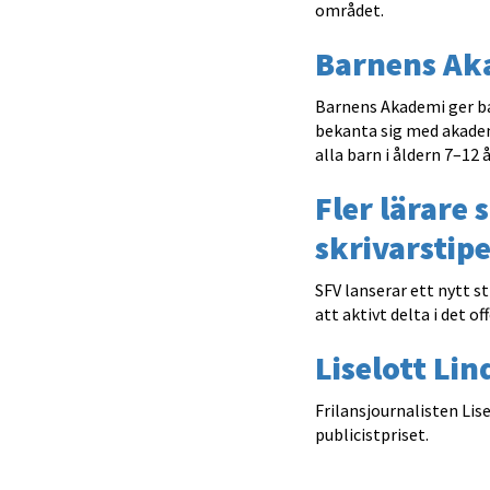
området.
Barnens Ak
Barnens Akademi ger ba
bekanta sig med akadem
alla barn i åldern 7–12 å
Fler lärare 
skrivarstip
SFV lanserar ett nytt s
att aktivt delta i det 
Liselott Li
Frilansjournalisten Lis
publicistpriset.