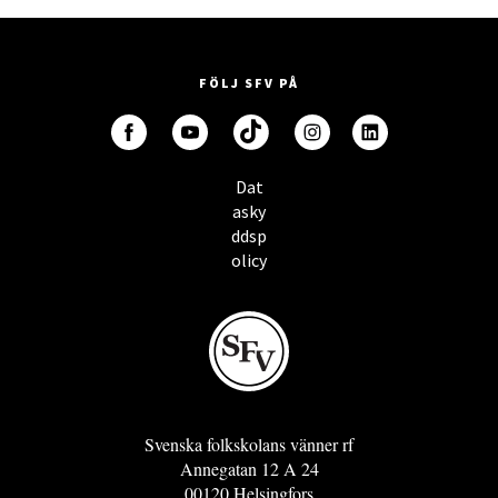
FÖLJ SFV PÅ
Dat
asky
ddsp
olicy
Svenska folkskolans vänner rf
Annegatan 12 A 24
00120 Helsingfors