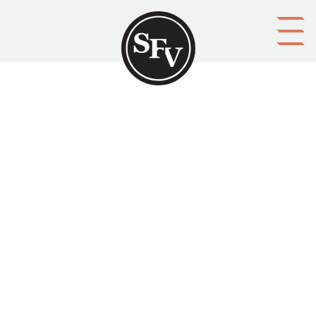
Gå till innehållet
Arkeologen Jacob Tegengren
MIETTINEN, Mirja
Platsbeskrivning
Vörå
Aktörer
upphovsman: Mirja Miettinen
förläggare: Jacob Tegengren-sällskapet
Ämnesord
arkeologi
Tid
2010
Typ