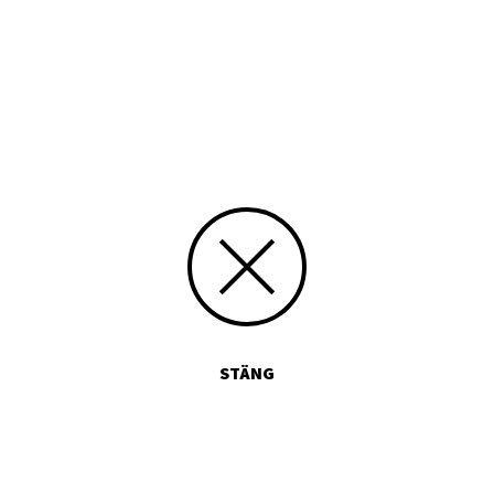
Tryckt publikation
Media id/signum
9789529277292
Skicka kommentarer
STÄNG