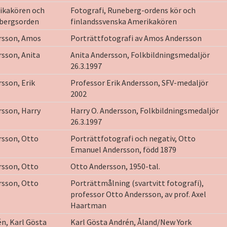
ikakören och
Fotografi, Runeberg-ordens kör och
bergsorden
finlandssvenska Amerikakören
rsson, Amos
Porträttfotografi av Amos Andersson
sson, Anita
Anita Andersson, Folkbildningsmedaljör
26.3.1997
sson, Erik
Professor Erik Andersson, SFV-medaljör
2002
sson, Harry
Harry O. Andersson, Folkbildningsmedaljör
26.3.1997
rsson, Otto
Porträttfotografi och negativ, Otto
Emanuel Andersson, född 1879
rsson, Otto
Otto Andersson, 1950-tal.
rsson, Otto
Porträttmålning (svartvitt fotografi),
professor Otto Andersson, av prof. Axel
Haartman
n, Karl Gösta
Karl Gösta Andrén, Åland/New York