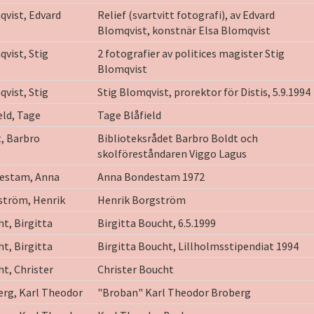
vist, Edvard
Relief (svartvitt fotografi), av Edvard
Blomqvist, konstnär Elsa Blomqvist
vist, Stig
2 fotografier av politices magister Stig
Blomqvist
vist, Stig
Stig Blomqvist, prorektor för Distis, 5.9.1994
eld, Tage
Tage Blåfield
, Barbro
Biblioteksrådet Barbro Boldt och
skolföreståndaren Viggo Lagus
estam, Anna
Anna Bondestam 1972
ström, Henrik
Henrik Borgström
t, Birgitta
Birgitta Boucht, 6.5.1999
t, Birgitta
Birgitta Boucht, Lillholmsstipendiat 1994
t, Christer
Christer Boucht
rg, Karl Theodor
"Broban" Karl Theodor Broberg