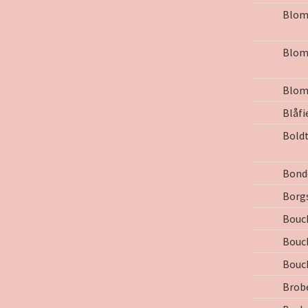
Blomq
Blomq
Blomq
Blåfi
Boldt
Bond
Borg
Bouch
Bouch
Bouch
Brobe