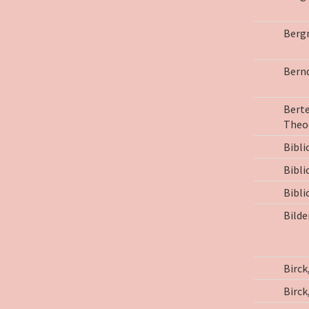
Berg
Bernd
Berte
Theo
Bibli
Bibli
Bibl
Bilde
Birck,
Birck,