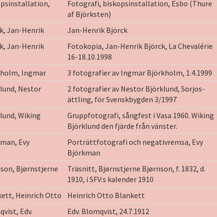
psinstallation,
Fotografi, biskopsinstallation, Esbo (Thure
af Björksten)
k, Jan-Henrik
Jan-Henrik Björck
k, Jan-Henrik
Fotokopia, Jan-Henrik Björck, La Chevalérie
16-18.10.1998
kholm, Ingmar
3 fotografier av Ingmar Björkholm, 1.4.1999
lund, Nestor
2 fotografier av Nestor Björklund, Sorjos-
ättling, för Svenskbygden 3/1997
lund, Wiking
Gruppfotografi, sångfest i Vasa 1960. Wiking
Björklund den fjärde från vänster.
kman, Evy
Porträttfotografi och negativremsa, Evy
Björkman
son, Bjørnstjerne
Träsnitt, Bjørnstjerne Bjørnson, f. 1832, d.
1910, i SFV:s kalender 1910
ett, Heinrich Otto
Heinrich Otto Blankett
vist, Edv.
Edv. Blomqvist, 24.7.1912