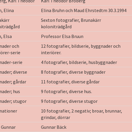
rg, Karl Theodor
Karl Theodor Broberg
, Elina
Elina Bruhn och Maud Ehrstedtm 30.3.1994
akärr
Sexton fotografier, Brunakärr
niträdgård
koloniträdgård
, Elsa
Professor Elsa Bruun
nader och
12 fotografier, bildserie, byggnader och
iörer-serie
interiörer.
nader-serie
4 fotografier, bildserie, husbyggnader
ader; diverse
8 fotografier, diverse byggnader
nader; gårdar
11 fotografier, diverse gårdar
nader; hus
9 fotografier, diverse hus.
nader; stugor
9 fotografier, diverse stugor
nationer
10 fotografier, 2 negativ; broar, brunnar,
grindar, dörrar
, Gunnar
Gunnar Bäck