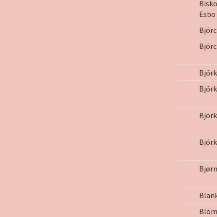
Bisko
Esbo
Björc
Björc
Björ
Björk
Björk
Björ
Bjørn
Blank
Blomq