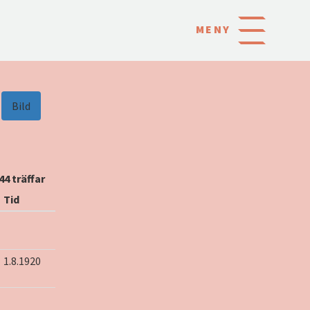
MENY
Bild
44 träffar
Tid
1.8.1920