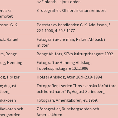
av Finlands Lejons orden
ordiska
3 fotografier, XII nordiska läraremötet
remötet
sson, G. K.
Porträtt av handlanden G. K. Adolfsson, f.
22.1.1906, d. 30.5.1977
ck, Rafael
Fotografi av tre män, Rafael Ahlbäck i
mitten.
rs, Bengt
Bengt Ahlfors, SFV:s kulturpristagare 1992
kog, Henning
Fotografi av Henning Ahlskog,
Topeliuspristagare 12.1.1996
og, Holger
Holger Ahlskog, Aten 16.9-23.9-1994
m; August
Fotografier, i serien "Hos svenska författare
dberg
och konstnärer" IV, August Strindberg
ikakören
Fotografi, Amerikakören, ev. 1969.
ikakören och
7 fotografier, Runebergsorden och
bergsorden
Amerikakören