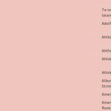
7:e n
lära
Adolf
Ahlbä
Ahlfo
Ahls
Ahlsk
Albu
Strin
Amer
Amer
Rune