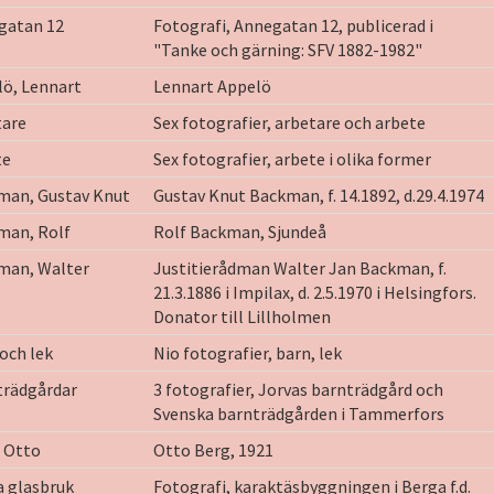
gatan 12
Fotografi, Annegatan 12, publicerad i
"Tanke och gärning: SFV 1882-1982"
ö, Lennart
Lennart Appelö
tare
Sex fotografier, arbetare och arbete
te
Sex fotografier, arbete i olika former
man, Gustav Knut
Gustav Knut Backman, f. 14.1892, d.29.4.1974
man, Rolf
Rolf Backman, Sjundeå
man, Walter
Justitierådman Walter Jan Backman, f.
21.3.1886 i Impilax, d. 2.5.1970 i Helsingfors.
Donator till Lillholmen
och lek
Nio fotografier, barn, lek
trädgårdar
3 fotografier, Jorvas barnträdgård och
Svenska barnträdgården i Tammerfors
 Otto
Otto Berg, 1921
a glasbruk
Fotografi, karaktäsbyggningen i Berga f.d.