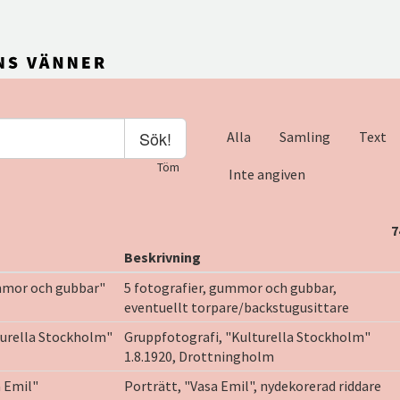
Sök!
Alla
Samling
Text
Töm
Inte angiven
7
Beskrivning
mor och gubbar"
5 fotografier, gummor och gubbar,
eventuellt torpare/backstugusittare
turella Stockholm"
Gruppfotografi, "Kulturella Stockholm"
1.8.1920, Drottningholm
 Emil"
Porträtt, "Vasa Emil", nydekorerad riddare