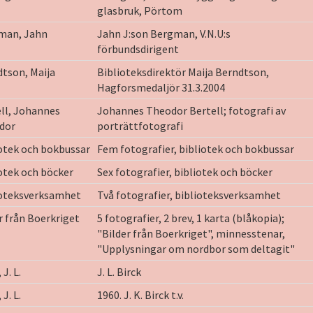
glasbruk, Pörtom
man, Jahn
Jahn J:son Bergman, V.N.U:s
förbundsdirigent
tson, Maija
Biblioteksdirektör Maija Berndtson,
Hagforsmedaljör 31.3.2004
ll, Johannes
Johannes Theodor Bertell; fotografi av
dor
porträttfotografi
otek och bokbussar
Fem fotografier, bibliotek och bokbussar
otek och böcker
Sex fotografier, bibliotek och böcker
ioteksverksamhet
Två fotografier, biblioteksverksamhet
r från Boerkriget
5 fotografier, 2 brev, 1 karta (blåkopia);
"Bilder från Boerkriget", minnesstenar,
"Upplysningar om nordbor som deltagit"
 J. L.
J. L. Birck
 J. L.
1960. J. K. Birck t.v.