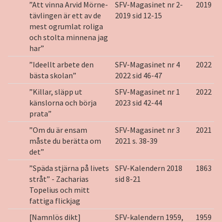
”Att vinna Arvid Mörne-
SFV-Magasinet nr 2-
2019
tävlingen är ett av de
2019 sid 12-15
mest ogrumlat roliga
och stolta minnena jag
har”
”Ideellt arbete den
SFV-Magasinet nr 4
2022
bästa skolan”
2022 sid 46-47
”Killar, släpp ut
SFV-Magasinet nr 1
2022
känslorna och börja
2023 sid 42-44
prata”
”Om du är ensam
SFV-Magasinet nr 3
2021
måste du berätta om
2021 s. 38-39
det”
”Späda stjärna på livets
SFV-Kalendern 2018
1863
stråt” - Zacharias
sid 8-21
Topelius och mitt
fattiga flickjag
[Namnlös dikt]
SFV-kalendern 1959,
1959