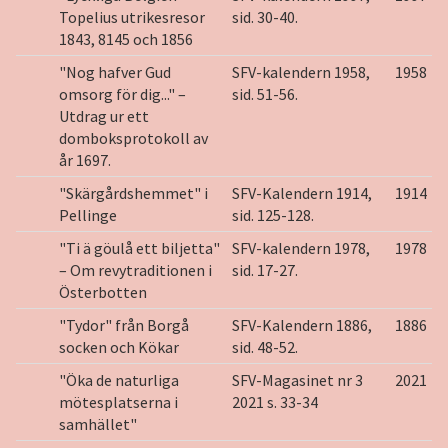
Topelius utrikesresor
sid. 30-40.
1843, 8145 och 1856
"Nog hafver Gud
SFV-kalendern 1958,
1958
omsorg för dig..." –
sid. 51-56.
Utdrag ur ett
domboksprotokoll av
år 1697.
"Skärgårdshemmet" i
SFV-Kalendern 1914,
1914
Pellinge
sid. 125-128.
"Ti ä göulå ett biljetta"
SFV-kalendern 1978,
1978
– Om revytraditionen i
sid. 17-27.
Österbotten
"Tydor" från Borgå
SFV-Kalendern 1886,
1886
socken och Kökar
sid. 48-52.
"Öka de naturliga
SFV-Magasinet nr 3
2021
mötesplatserna i
2021 s. 33-34
samhället"