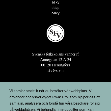
asky
ddsp
olicy
Svenska folkskolans vänner rf
Annegatan 12 A 24
00120 Helsingfors
sfv@sfv.fi
GRO
FÖRENINGSRESURSEN
Vi samlar statistik när du besöker vår webbplats. Vi
använder analysverktyget Piwik Pro, som hjälper oss att
MINNESRUNOR.FI
samla in, analysera och förstå hur våra besökare rör sig
UPPSLAGSVERKET FINLAND
på webbplatsen. Vi behandlar inte uppgifter som kan