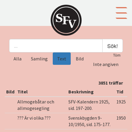
Gå till innehållet
Sök!
Töm
Alla
Samling
Text
Bild
Inte angiven
3851 träffar
Bild
Titel
Beskrivning
Tid
Allmogebåtar och
SFV-Kalendern 1925,
1925
allmogesegling
sid. 197-200.
??? Är vi olika ???
Svenskbygden 9-
1950
10/1950, sid. 175-177.