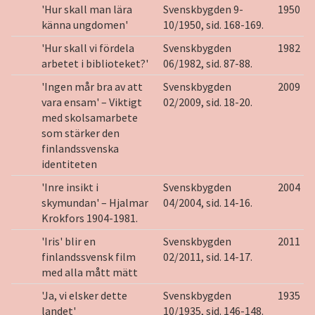
'Hur skall man lära
Svenskbygden 9-
1950
känna ungdomen'
10/1950, sid. 168-169.
'Hur skall vi fördela
Svenskbygden
1982
arbetet i biblioteket?'
06/1982, sid. 87-88.
'Ingen mår bra av att
Svenskbygden
2009
vara ensam' – Viktigt
02/2009, sid. 18-20.
med skolsamarbete
som stärker den
finlandssvenska
identiteten
'Inre insikt i
Svenskbygden
2004
skymundan' – Hjalmar
04/2004, sid. 14-16.
Krokfors 1904-1981.
'Iris' blir en
Svenskbygden
2011
finlandssvensk film
02/2011, sid. 14-17.
med alla mått mätt
'Ja, vi elsker dette
Svenskbygden
1935
landet'
10/1935, sid. 146-148.