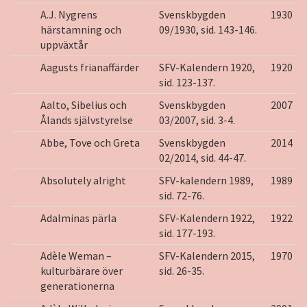
A.J. Nygrens
Svenskbygden
1930
härstamning och
09/1930, sid. 143-146.
uppväxtår
Aagusts frianaffärder
SFV-Kalendern 1920,
1920
sid. 123-137.
Aalto, Sibelius och
Svenskbygden
2007
Ålands självstyrelse
03/2007, sid. 3-4.
Abbe, Tove och Greta
Svenskbygden
2014
02/2014, sid. 44-47.
Absolutely alright
SFV-kalendern 1989,
1989
sid. 72-76.
Adalminas pärla
SFV-Kalendern 1922,
1922
sid. 177-193.
Adèle Weman –
SFV-Kalendern 2015,
1970
kulturbärare över
sid. 26-35.
generationerna