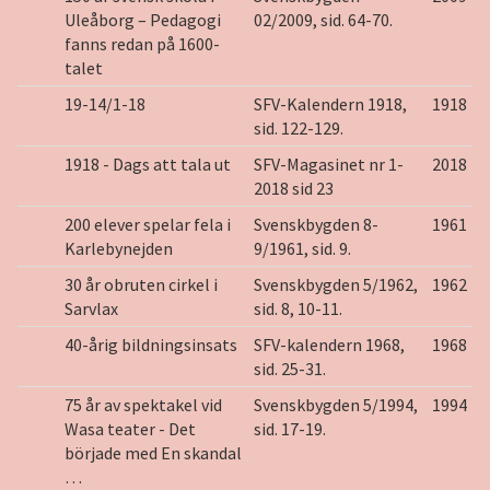
Uleåborg – Pedagogi
02/2009, sid. 64-70.
fanns redan på 1600-
talet
19-14/1-18
SFV-Kalendern 1918,
1918
sid. 122-129.
1918 - Dags att tala ut
SFV-Magasinet nr 1-
2018
2018 sid 23
200 elever spelar fela i
Svenskbygden 8-
1961
Karlebynejden
9/1961, sid. 9.
30 år obruten cirkel i
Svenskbygden 5/1962,
1962
Sarvlax
sid. 8, 10-11.
40-årig bildningsinsats
SFV-kalendern 1968,
1968
sid. 25-31.
75 år av spektakel vid
Svenskbygden 5/1994,
1994
Wasa teater - Det
sid. 17-19.
började med En skandal
…