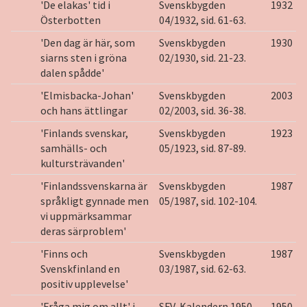
'De elakas' tid i
Svenskbygden
1932
Österbotten
04/1932, sid. 61-63.
'Den dag är här, som
Svenskbygden
1930
siarns sten i gröna
02/1930, sid. 21-23.
dalen spådde'
'Elmisbacka-Johan'
Svenskbygden
2003
och hans ättlingar
02/2003, sid. 36-38.
'Finlands svenskar,
Svenskbygden
1923
samhälls- och
05/1923, sid. 87-89.
kultursträvanden'
'Finlandssvenskarna är
Svenskbygden
1987
språkligt gynnade men
05/1987, sid. 102-104.
vi uppmärksammar
deras särproblem'
'Finns och
Svenskbygden
1987
Svenskfinland en
03/1987, sid. 62-63.
positiv upplevelse'
'Fråga mig om allt' i
SFV-Kalendern 1950,
1950