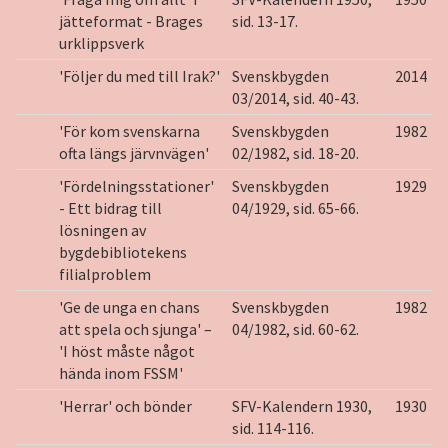
jätteformat - Brages
sid. 13-17.
urklippsverk
'Följer du med till Irak?'
Svenskbygden
2014
03/2014, sid. 40-43.
'För kom svenskarna
Svenskbygden
1982
ofta längs järvnvägen'
02/1982, sid. 18-20.
'Fördelningsstationer'
Svenskbygden
1929
- Ett bidrag till
04/1929, sid. 65-66.
lösningen av
bygdebibliotekens
filialproblem
'Ge de unga en chans
Svenskbygden
1982
att spela och sjunga' –
04/1982, sid. 60-62.
'I höst måste något
hända inom FSSM'
'Herrar' och bönder
SFV-Kalendern 1930,
1930
sid. 114-116.