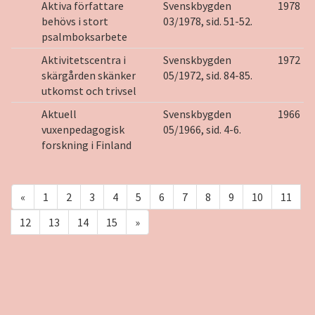
Aktiva författare
Svenskbygden
1978
behövs i stort
03/1978, sid. 51-52.
psalmboksarbete
Aktivitetscentra i
Svenskbygden
1972
skärgården skänker
05/1972, sid. 84-85.
utkomst och trivsel
Aktuell
Svenskbygden
1966
vuxenpedagogisk
05/1966, sid. 4-6.
forskning i Finland
«
1
2
3
4
5
6
7
8
9
10
11
12
13
14
15
»