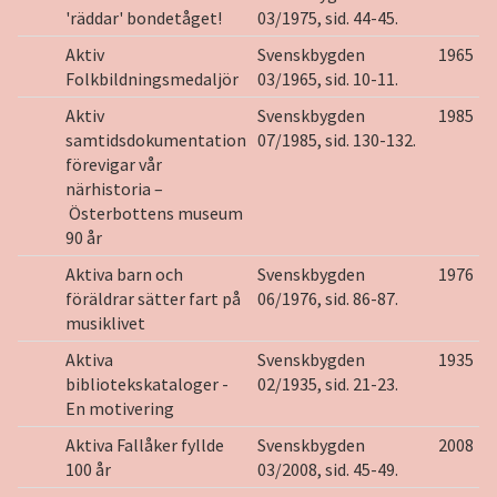
'räddar' bondetåget!
03/1975, sid. 44-45.
Aktiv
Svenskbygden
1965
Folkbildningsmedaljör
03/1965, sid. 10-11.
Aktiv
Svenskbygden
1985
samtidsdokumentation
07/1985, sid. 130-132.
förevigar vår
närhistoria –
Österbottens museum
90 år
Aktiva barn och
Svenskbygden
1976
föräldrar sätter fart på
06/1976, sid. 86-87.
musiklivet
Aktiva
Svenskbygden
1935
bibliotekskataloger -
02/1935, sid. 21-23.
En motivering
Aktiva Fallåker fyllde
Svenskbygden
2008
100 år
03/2008, sid. 45-49.