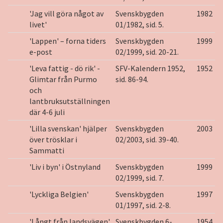
'Jag vill göra något av
Svenskbygden
1982
livet'
01/1982, sid. 5.
'Lappen' – forna tiders
Svenskbygden
1999
e-post
02/1999, sid. 20-21.
'Leva fattig - dö rik' -
SFV-Kalendern 1952,
1952
Glimtar från Purmo
sid. 86-94.
och
lantbruksutställningen
där 4-6 juli
'Lilla svenskan' hjälper
Svenskbygden
2003
över trösklar i
02/2003, sid. 39-40.
Sammatti
'Liv i byn' i Östnyland
Svenskbygden
1999
02/1999, sid. 7.
'Lyckliga Belgien'
Svenskbygden
1997
01/1997, sid. 2-8.
'Långt från landsvägen'
Svenskbygden 6-
1954