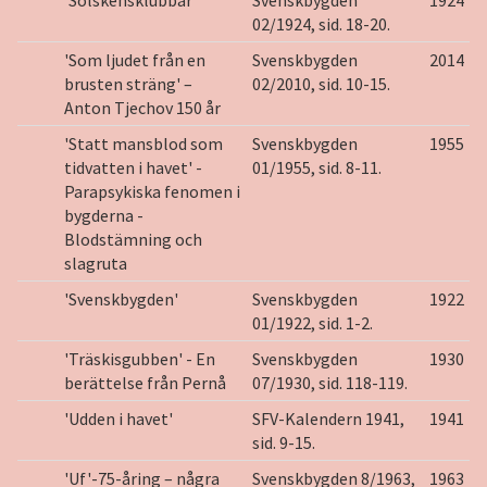
'Solskensklubbar'
Svenskbygden
1924
02/1924, sid. 18-20.
'Som ljudet från en
Svenskbygden
2014
brusten sträng' –
02/2010, sid. 10-15.
Anton Tjechov 150 år
'Statt mansblod som
Svenskbygden
1955
tidvatten i havet' -
01/1955, sid. 8-11.
Parapsykiska fenomen i
bygderna -
Blodstämning och
slagruta
'Svenskbygden'
Svenskbygden
1922
01/1922, sid. 1-2.
'Träskisgubben' - En
Svenskbygden
1930
berättelse från Pernå
07/1930, sid. 118-119.
'Udden i havet'
SFV-Kalendern 1941,
1941
sid. 9-15.
'Uf'-75-åring – några
Svenskbygden 8/1963,
1963