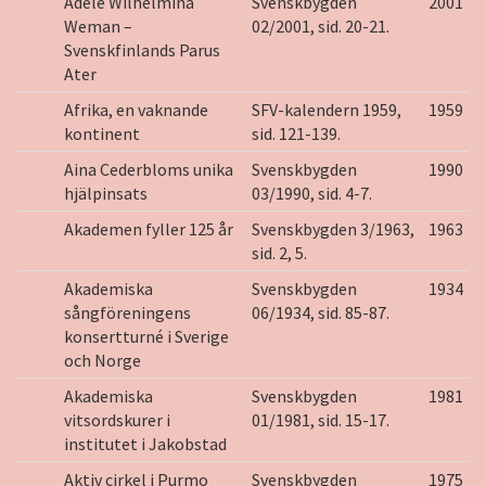
Adèle Wilhelmina
Svenskbygden
2001
Weman –
02/2001, sid. 20-21.
Svenskfinlands Parus
Ater
Afrika, en vaknande
SFV-kalendern 1959,
1959
kontinent
sid. 121-139.
Aina Cederbloms unika
Svenskbygden
1990
hjälpinsats
03/1990, sid. 4-7.
Akademen fyller 125 år
Svenskbygden 3/1963,
1963
sid. 2, 5.
Akademiska
Svenskbygden
1934
sångföreningens
06/1934, sid. 85-87.
konsertturné i Sverige
och Norge
Akademiska
Svenskbygden
1981
vitsordskurer i
01/1981, sid. 15-17.
institutet i Jakobstad
Aktiv cirkel i Purmo
Svenskbygden
1975