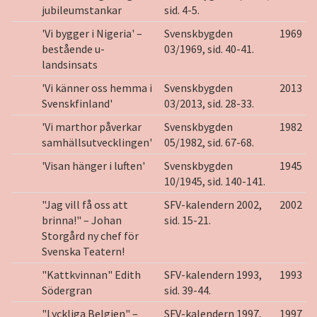
jubileumstankar
sid. 4-5.
'Vi bygger i Nigeria' –
Svenskbygden
1969
bestående u-
03/1969, sid. 40-41.
landsinsats
'Vi känner oss hemma i
Svenskbygden
2013
Svenskfinland'
03/2013, sid. 28-33.
'Vi marthor påverkar
Svenskbygden
1982
samhällsutvecklingen'
05/1982, sid. 67-68.
'Visan hänger i luften'
Svenskbygden
1945
10/1945, sid. 140-141.
"Jag vill få oss att
SFV-kalendern 2002,
2002
brinna!" – Johan
sid. 15-21.
Storgård ny chef för
Svenska Teatern!
"Kattkvinnan" Edith
SFV-kalendern 1993,
1993
Södergran
sid. 39-44.
"Lyckliga Belgien" –
SFV-kalendern 1997,
1997