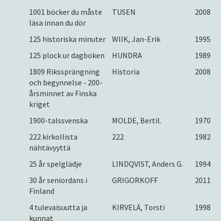
1001 böcker du måste
TUSEN
2008
läsa innan du dör
125 historiska minuter
WIIK, Jan-Erik
1995
125 plock ur dagboken
HUNDRA
1989
1809 Rikssprängning
Historia
2008
och begynnelse - 200-
årsminnet av Finska
kriget
1900-talssvenska
MOLDE, Bertil.
1970
222 kirkollista
222
1982
nähtävyyttä
25 år spelglädje
LINDQVIST, Anders G.
1994
30 år seniordans i
GRIGORKOFF
2011
Finland
4 tulevaisuutta ja
KIRVELÄ, Torsti
1998
kunnat