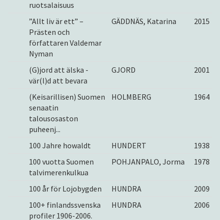
ruotsalaisuus
”Allt liv är ett” –
GÄDDNÄS, Katarina
2015
Prästen och
författaren Valdemar
Nyman
(G)jord att älska -
GJORD
2001
vär(l)d att bevara
(Keisarillisen) Suomen
HOLMBERG
1964
senaatin
talousosaston
puheenj...
100 Jahre howaldt
HUNDERT
1938
100 vuotta Suomen
POHJANPALO, Jorma
1978
talvimerenkulkua
100 år för Lojobygden
HUNDRA
2009
100+ finlandssvenska
HUNDRA
2006
profiler 1906-2006.