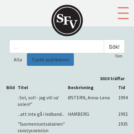
Gå till innehållet
Sök!
Töm
Alla
Tryckt publikation
3010 träffar
Bild
Titel
Beskrivning
Tid
: Sol, sol! - jag vill va’
ØSTERN, Anna-Lena
1994
solen!"
...att inte gå i ledband...
HAMBERG
1992
"Suomenruotsalainen"
1935
sivistysneistön