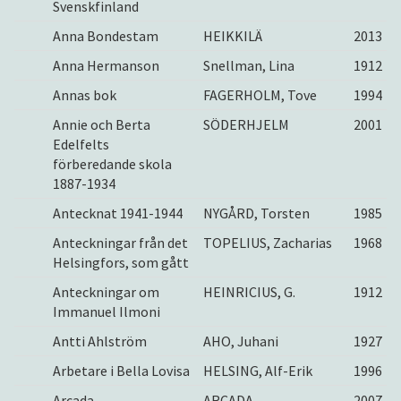
Svenskfinland
Anna Bondestam
HEIKKILÄ
2013
Anna Hermanson
Snellman, Lina
1912
Annas bok
FAGERHOLM, Tove
1994
Annie och Berta
SÖDERHJELM
2001
Edelfelts
förberedande skola
1887-1934
Antecknat 1941-1944
NYGÅRD, Torsten
1985
Anteckningar från det
TOPELIUS, Zacharias
1968
Helsingfors, som gått
Anteckningar om
HEINRICIUS, G.
1912
Immanuel Ilmoni
Antti Ahlström
AHO, Juhani
1927
Arbetare i Bella Lovisa
HELSING, Alf-Erik
1996
Arcada
ARCADA
2007