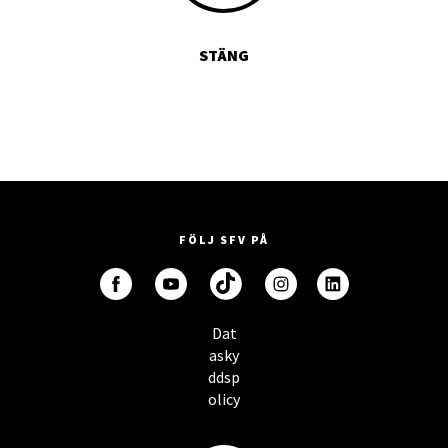
STÄNG
FÖLJ SFV PÅ
Dat
asky
ddsp
olicy