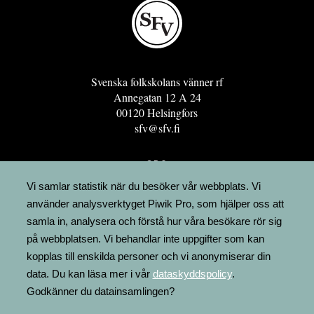
Svenska folkskolans vänner rf
Annegatan 12 A 24
00120 Helsingfors
sfv@sfv.fi
GRO
FÖRENINGSRESURSEN
Vi samlar statistik när du besöker vår webbplats. Vi
använder analysverktyget Piwik Pro, som hjälper oss att
MINNESRUNOR.FI
samla in, analysera och förstå hur våra besökare rör sig
UPPSLAGSVERKET FINLAND
på webbplatsen. Vi behandlar inte uppgifter som kan
LÄGENHETER
kopplas till enskilda personer och vi anonymiserar din
FAKTURERING
data. Du kan läsa mer i vår
dataskyddspolicy
.
Godkänner du datainsamlingen?