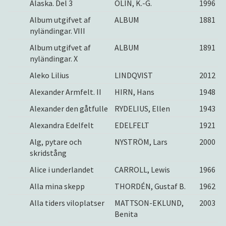
Alaska. Del 3
OLIN, K.-G.
1996
Album utgifvet af
ALBUM
1881
nyländingar. VIII
Album utgifvet af
ALBUM
1891
nyländingar. X
Aleko Lilius
LINDQVIST
2012
Alexander Armfelt. II
HIRN, Hans
1948
Alexander den gåtfulle
RYDELIUS, Ellen
1943
Alexandra Edelfelt
EDELFELT
1921
Alg, pytare och
NYSTRÖM, Lars
2000
skridstång
Alice i underlandet
CARROLL, Lewis
1966
Alla mina skepp
THORDÉN, Gustaf B.
1962
Alla tiders viloplatser
MATTSON-EKLUND,
2003
Benita