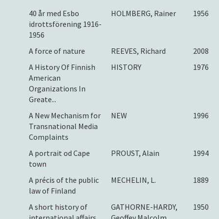
40 år med Esbo
HOLMBERG, Rainer
1956
idrottsförening 1916-
1956
A force of nature
REEVES, Richard
2008
A History Of Finnish
HISTORY
1976
American
Organizations In
Greate...
A New Mechanism for
NEW
1996
Transnational Media
Complaints
A portrait od Cape
PROUST, Alain
1994
town
A précis of the public
MECHELIN, L.
1889
law of Finland
A short history of
GATHORNE-HARDY,
1950
international affairs
Geoffey Malcolm