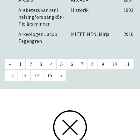
Arebetets vänner i
Historik
1901
helsingfors sångkör -
Tio års minnen
Arkeologen Jacob
MIETTINEN, Mirja
2010
Tegengren
«
1
2
3
4
5
6
7
8
9
10
11
12
13
14
15
»