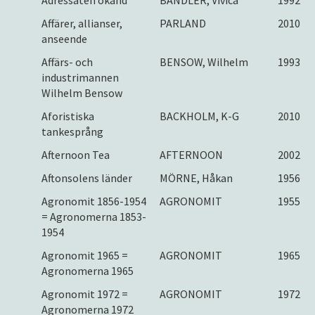
Adressaten okänd
BANDLER, Vivica
1992
Affärer, allianser,
PARLAND
2010
anseende
Affärs- och
BENSOW, Wilhelm
1993
industrimannen
Wilhelm Bensow
Aforistiska
BACKHOLM, K-G
2010
tankesprång
Afternoon Tea
AFTERNOON
2002
Aftonsolens länder
MÖRNE, Håkan
1956
Agronomit 1856-1954
AGRONOMIT
1955
= Agronomerna 1853-
1954
Agronomit 1965 =
AGRONOMIT
1965
Agronomerna 1965
Agronomit 1972 =
AGRONOMIT
1972
Agronomerna 1972