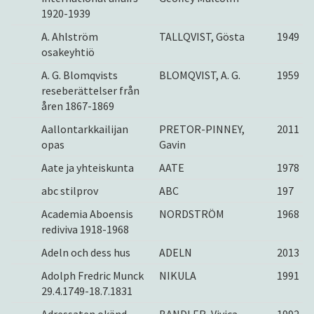
1920-1939
A. Ahlström
TALLQVIST, Gösta
1949
osakeyhtiö
A. G. Blomqvists
BLOMQVIST, A. G.
1959
reseberättelser från
åren 1867-1869
Aallontarkkailijan
PRETOR-PINNEY,
2011
opas
Gavin
Aate ja yhteiskunta
AATE
1978
abc stilprov
ABC
197
Academia Aboensis
NORDSTRÖM
1968
rediviva 1918-1968
Adeln och dess hus
ADELN
2013
Adolph Fredric Munck
NIKULA
1991
29.4.1749-18.7.1831