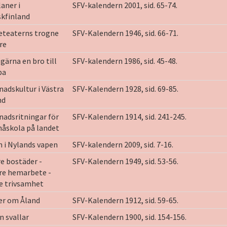
aner i
SFV-kalendern 2001, sid. 65-74.
kfinland
eteaterns trogne
SFV-Kalendern 1946, sid. 66-71.
re
gärna en bro till
SFV-kalendern 1986, sid. 45-48.
pa
adskultur i Västra
SFV-Kalendern 1928, sid. 69-85.
nd
adsritningar för
SFV-Kalendern 1914, sid. 241-245.
åskola på landet
 i Nylands vapen
SFV-kalendern 2009, sid. 7-16.
e bostäder -
SFV-Kalendern 1949, sid. 53-56.
re hemarbete -
e trivsamhet
er om Åland
SFV-Kalendern 1912, sid. 59-65.
n svallar
SFV-Kalendern 1900, sid. 154-156.