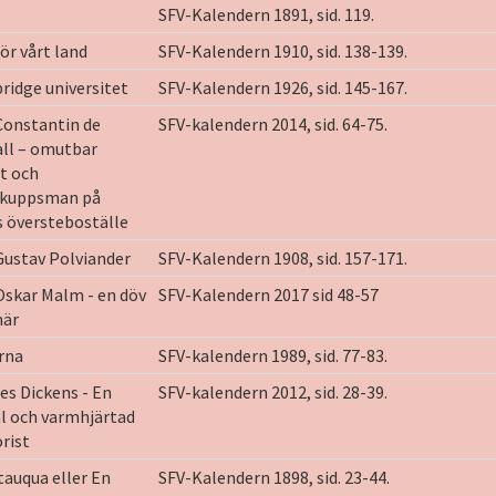
SFV-Kalendern 1891, sid. 119.
ör vårt land
SFV-Kalendern 1910, sid. 138-139.
idge universitet
SFV-Kalendern 1926, sid. 145-167.
Constantin de
SFV-kalendern 2014, sid. 64-75.
ll – omutbar
t och
skuppsman på
s översteboställe
Gustav Polviander
SFV-Kalendern 1908, sid. 157-171.
Oskar Malm - en döv
SFV-Kalendern 2017 sid 48-57
när
rna
SFV-kalendern 1989, sid. 77-83.
es Dickens - En
SFV-kalendern 2012, sid. 28-39.
l och varmhjärtad
rist
auqua eller En
SFV-Kalendern 1898, sid. 23-44.