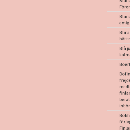
Bland
Före
Bland
emigr
Blir 
bätt
Blå j
kalm
Boer
Bofin
frejd
medl
finla
berä
inbör
Bokh
förla
Finla