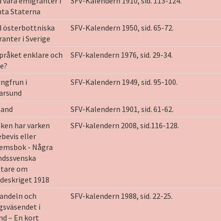
 våra emigranter i
SFV-Kalendern 1910, sid. 113-124.
nta Staterna
 österbottniska
SFV-Kalendern 1950, sid. 65-72.
anter i Sverige
språket enklare och
SFV-kalendern 1976, sid. 29-34.
re?
ungfrun i
SFV-Kalendern 1949, sid. 95-100.
arsund
land
SFV-Kalendern 1901, sid. 61-62.
ken har varken
SFV-kalendern 2008, sid.116-128.
ebevis eller
emsbok - Några
ndssvenska
ttare om
deskriget 1918
andeln och
SFV-kalendern 1988, sid. 22-25.
gsväsendet i
nd – En kort