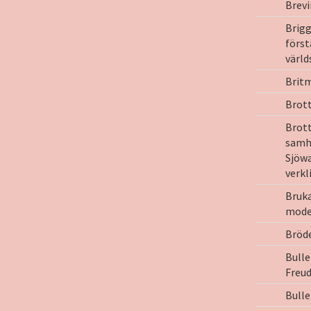
Brevi
Brig
först
värl
Brit
Brot
Brot
samh
Sjöw
verkl
Bruka
moder
Bröd
Bulle
Freu
Bull