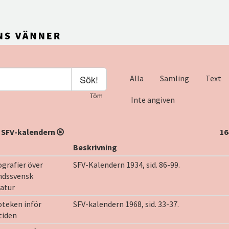
Sök!
Alla
Samling
Text
Töm
Inte angiven
:
SFV-kalendern
16
Beskrivning
ografier över
SFV-Kalendern 1934, sid. 86-99.
ndssvensk
ratur
oteken inför
SFV-kalendern 1968, sid. 33-37.
tiden