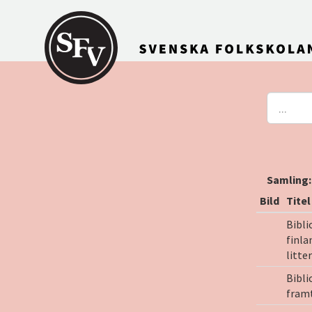
Gå till innehållet
Samling
Bild
Titel
Bibli
finla
litte
Bibli
fram