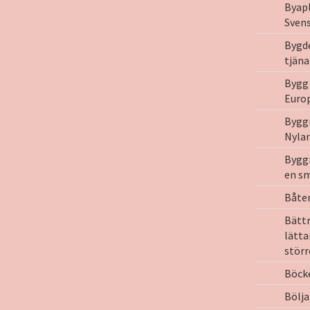
Byapl
Svens
Bygd
tjäna
Bygg 
Euro
Byggn
Nyla
Byggn
en sm
Båten
Bättr
lätta
störr
Böck
Bölja