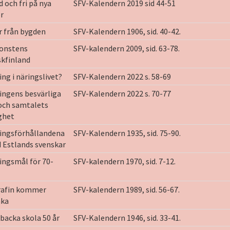
d och fri på nya
SFV-Kalendern 2019 sid 44-51
or
r från bygden
SFV-Kalendern 1906, sid. 40-42.
konstens
SFV-kalendern 2009, sid. 63-78.
kfinland
ing i näringslivet?
SFV-Kalendern 2022 s. 58-69
ingens besvärliga
SFV-Kalendern 2022 s. 70-77
och samtalets
ghet
ningsförhållandena
SFV-Kalendern 1935, sid. 75-90.
 Estlands svenskar
ingsmål för 70-
SFV-kalendern 1970, sid. 7-12.
rafin kommer
SFV-kalendern 1989, sid. 56-67.
aka
backa skola 50 år
SFV-Kalendern 1946, sid. 33-41.