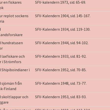
ur en fiskares
SFV-kalendern 1973, sid. 65-69.
ok
ur replot sockens
SFV-Kalendern 1904, sid. 145-167.
ria
d
SFV-Kalendern 1934, sid. 119-130.
landsforskare
d hundratusen
SFV-Kalendern 1944, sid. 94-102.
or
 laxfiskare och
SFV-Kalendern 1933, sid. 81-92.
r i Strömfors
 Shipiboindianer i
SFV-Kalendern 1952, sid. 70-85.
d sjömän från
SFV-Kalendern 1948, sid. 73-77.
k-Finland
 skoltlappar och
SFV-Kalendern 1953, sid. 83-93.
ggare