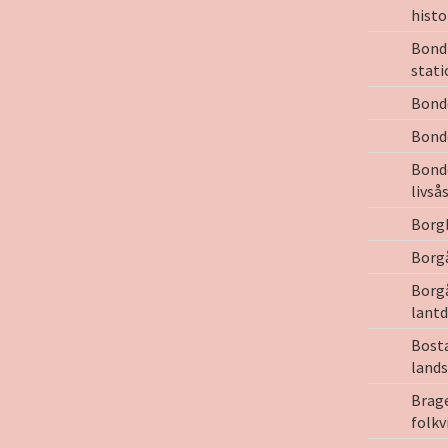
histo
Bondb
stat
Bond
Bond
Bond
livså
Borg
Borg
Borg
lant
Bost
land
Brage
folkv