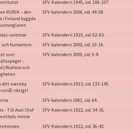
nstitutet
SFV-Kalendern 1945, sid. 106-107.
gen RURIK – den
SFV-kalendern 2006, sid. 44-58.
a i Finland byggda
dsomseglaren
mäss-sommar
SFV-Kalendern 1910, sid. 62-63.
t och humanism
SFV-kalendern 2000, sid. 10-16.
tet som
SFV-kalendern 2000, sid. 5-9.
ällsspegel –
all/Wahlöö och
igheten
 ditt svenska
SFV-Kalendern 1913, sid. 133-145.
smål riktigt!
erna
SFV-kalendern 1981, sid. 64.
rs - Till Axel Olof
SFV-Kalendern 1922, sid. 34-35.
denthals minne
ersminnen
SFV-Kalendern 1922, sid. 36-42.