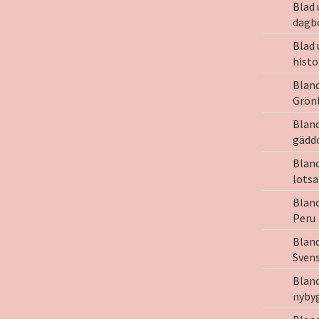
Blad 
dagb
Blad 
histo
Blan
Grön
Blan
gädd
Bland
lotsa
Bland
Peru
Blan
Svens
Bland
nyby