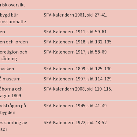
risk översikt
ygd blir
SFV-kalendern 1961, sid. 27-41.
ionssamhälle
en
SFV-Kalendern 1911, sid. 59-61.
en och jorden
SFV-Kalendern 1918, sid. 132-135.
ereligion och
SFV-Kalendern 1917, sid. 58-69.
skådning
backen
SFV-Kalendern 1899, sid. 125-130.
å museum
SFV-Kalendern 1907, sid. 114-129.
åborna och
SFV-kalendern 2008, sid. 110-115.
dagen 1809
adsfrågan på
SFV-Kalendern 1945, sid. 41-49.
sbygden
s samling av
SFV-Kalendern 1922, sid. 48-52.
isor