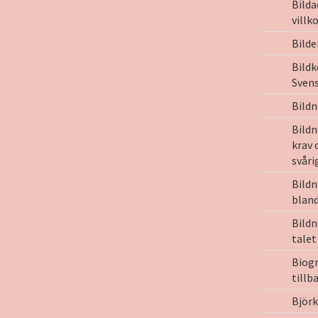
Bilda
villk
Bilde
Bild
Svens
Bildn
Bildn
krav 
svåri
Bild
bland
Bildn
talet
Biog
tillb
Björk