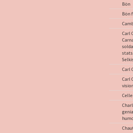
Bön
Bön f
Cambr
Carl 
Carna
solda
stat
Selki
Carl 
Carl 
visio
Celle
Charl
genia
humo
Chaut