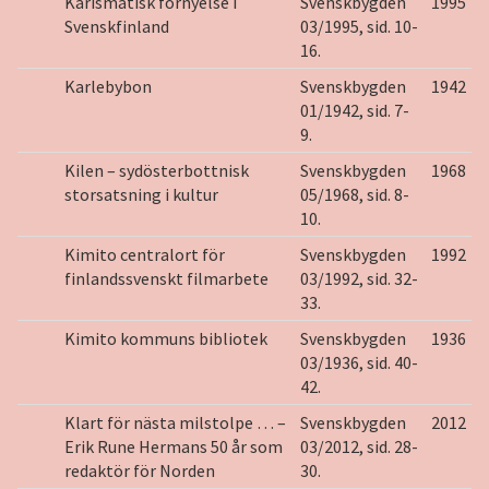
Karismatisk förnyelse i
Svenskbygden
1995
Svenskfinland
03/1995, sid. 10-
16.
Karlebybon
Svenskbygden
1942
01/1942, sid. 7-
9.
Kilen – sydösterbottnisk
Svenskbygden
1968
storsatsning i kultur
05/1968, sid. 8-
10.
Kimito centralort för
Svenskbygden
1992
finlandssvenskt filmarbete
03/1992, sid. 32-
33.
Kimito kommuns bibliotek
Svenskbygden
1936
03/1936, sid. 40-
42.
Klart för nästa milstolpe … –
Svenskbygden
2012
Erik Rune Hermans 50 år som
03/2012, sid. 28-
redaktör för Norden
30.