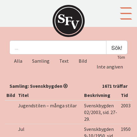
Gå till innehållet
Sök!
Töm
Alla
Samling
Text
Bild
Inte angiven
Samling:
Svenskbygden
1671 träffar
Bild
Titel
Beskrivning
Tid
Jugendstilen – många stilar
Svenskbygden
2003
02/2003, sid. 27-
29.
Jul
Svenskbygden
1950
9-10/1950, sid.