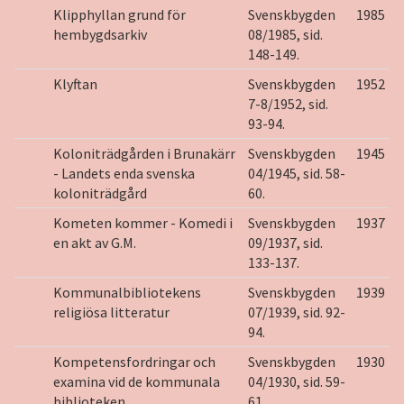
Klipphyllan grund för
Svenskbygden
1985
hembygdsarkiv
08/1985, sid.
148-149.
Klyftan
Svenskbygden
1952
7-8/1952, sid.
93-94.
Koloniträdgården i Brunakärr
Svenskbygden
1945
- Landets enda svenska
04/1945, sid. 58-
koloniträdgård
60.
Kometen kommer - Komedi i
Svenskbygden
1937
en akt av G.M.
09/1937, sid.
133-137.
Kommunalbibliotekens
Svenskbygden
1939
religiösa litteratur
07/1939, sid. 92-
94.
Kompetensfordringar och
Svenskbygden
1930
examina vid de kommunala
04/1930, sid. 59-
biblioteken
61.