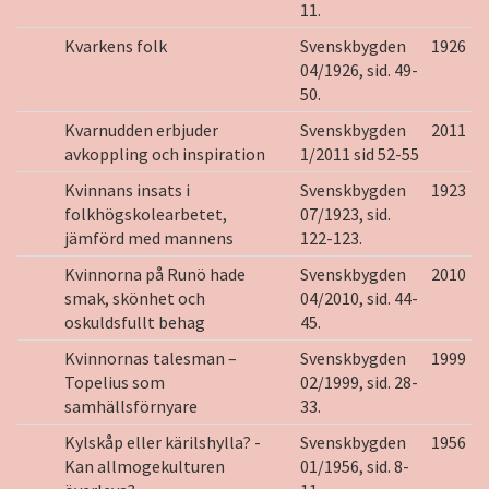
11.
Kvarkens folk
Svenskbygden
1926
04/1926, sid. 49-
50.
Kvarnudden erbjuder
Svenskbygden
2011
avkoppling och inspiration
1/2011 sid 52-55
Kvinnans insats i
Svenskbygden
1923
folkhögskolearbetet,
07/1923, sid.
jämförd med mannens
122-123.
Kvinnorna på Runö hade
Svenskbygden
2010
smak, skönhet och
04/2010, sid. 44-
oskuldsfullt behag
45.
Kvinnornas talesman –
Svenskbygden
1999
Topelius som
02/1999, sid. 28-
samhällsförnyare
33.
Kylskåp eller kärilshylla? -
Svenskbygden
1956
Kan allmogekulturen
01/1956, sid. 8-