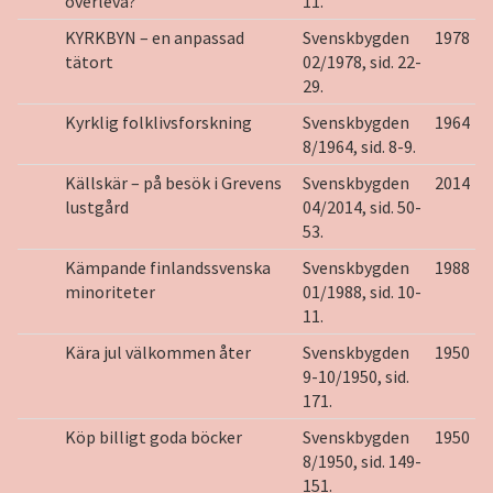
överleva?
11.
KYRKBYN – en anpassad
Svenskbygden
1978
tätort
02/1978, sid. 22-
29.
Kyrklig folklivsforskning
Svenskbygden
1964
8/1964, sid. 8-9.
Källskär – på besök i Grevens
Svenskbygden
2014
lustgård
04/2014, sid. 50-
53.
Kämpande finlandssvenska
Svenskbygden
1988
minoriteter
01/1988, sid. 10-
11.
Kära jul välkommen åter
Svenskbygden
1950
9-10/1950, sid.
171.
Köp billigt goda böcker
Svenskbygden
1950
8/1950, sid. 149-
151.