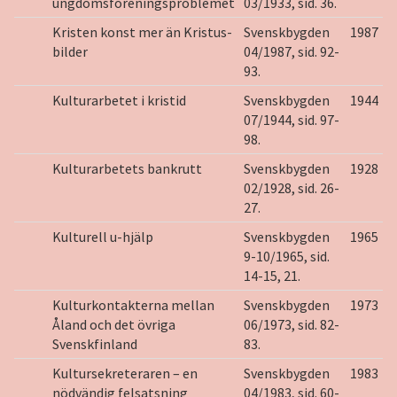
ungdomsföreningsproblemet
03/1933, sid. 36.
Kristen konst mer än Kristus-
Svenskbygden
1987
bilder
04/1987, sid. 92-
93.
Kulturarbetet i kristid
Svenskbygden
1944
07/1944, sid. 97-
98.
Kulturarbetets bankrutt
Svenskbygden
1928
02/1928, sid. 26-
27.
Kulturell u-hjälp
Svenskbygden
1965
9-10/1965, sid.
14-15, 21.
Kulturkontakterna mellan
Svenskbygden
1973
Åland och det övriga
06/1973, sid. 82-
Svenskfinland
83.
Kultursekreteraren – en
Svenskbygden
1983
nödvändig felsatsning
04/1983, sid. 60-