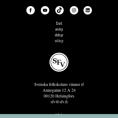
Dat
asky
ddsp
olicy
Svenska folkskolans vänner rf
Annegatan 12 A 24
00120 Helsingfors
sfv@sfv.fi
GRO