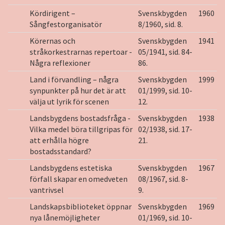
Kördirigent –
Svenskbygden
1960
Sångfestorganisatör
8/1960, sid. 8.
Körernas och
Svenskbygden
1941
stråkorkestrarnas repertoar -
05/1941, sid. 84-
Några reflexioner
86.
Land i förvandling – några
Svenskbygden
1999
synpunkter på hur det är att
01/1999, sid. 10-
välja ut lyrik för scenen
12.
Landsbygdens bostadsfråga -
Svenskbygden
1938
Vilka medel böra tillgripas för
02/1938, sid. 17-
att erhålla högre
21.
bostadsstandard?
Landsbygdens estetiska
Svenskbygden
1967
förfall skapar en omedveten
08/1967, sid. 8-
vantrivsel
9.
Landskapsbiblioteket öppnar
Svenskbygden
1969
nya lånemöjligheter
01/1969, sid. 10-