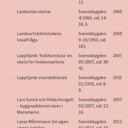
11.
Landsmän väntar
Svenskbygden
1960
4/1960, sid. 14-
16, 6.
Landsortsbibliotekens
Svenskbygden
1950
lokalfråga
9-10/1950, sid.
162.
Lappfjärds 'folkhörskola' en
Svenskbygden
2007
skola för livskompetens
05/2007, sid. 38-
41.
Lappfjärds stambibliotek
Svenskbygden
1935
01/1935, sid. 8-
9.
Lars Sonck och Hilda Hongell
Svenskbygden
2007
– byggnadskonstnärer i
03/2007, sid. 12-
Mariehamn
16.
Lasse Mårtenson: Sin egen
Svenskbygden
2012
värsta kritiker
01/2012, sid. 34-