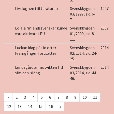
3.
Livslögnen i litteraturen
Svenskbygden
1997
03/1997, sid. 6-
7.
Lojala finlandssvenskar kunde
Svenskbygden
2009
vara aktivare i EU
01/2009, sid. 8-
11.
Luckan idag på tio orter –
Svenskbygden
2014
Framgången fortsätter
02/2014, sid. 24-
25.
Lundagård är motvikten till
Svenskbygden
2014
slit-och-släng
03/2014, sid. 44-
46.
«
2
3
4
5
6
7
8
9
10
11
12
13
14
15
16
»