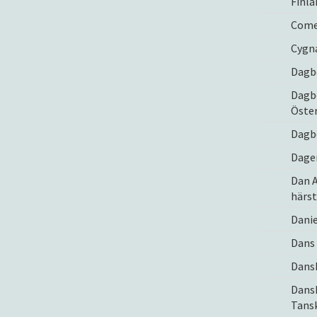
Finla
Come
Cygna
Dagb
Dagbo
Öste
Dagb
Dage
Dan 
härs
Danie
Dans 
Dans
Dans
Tansk