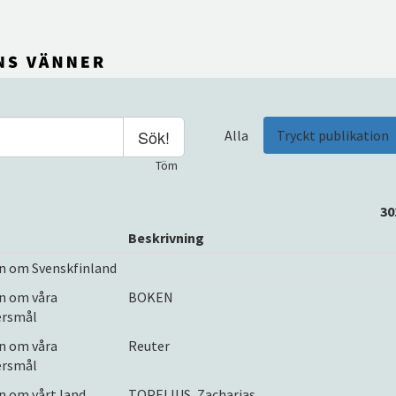
Sök!
Alla
Tryckt publikation
Töm
30
Beskrivning
n om Svenskfinland
n om våra
BOKEN
rsmål
n om våra
Reuter
rsmål
n om vårt land
TOPELIUS, Zacharias