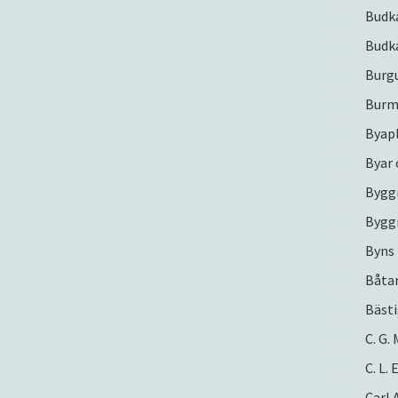
Budka
Budka
Burgu
Burm
Byap
Byar
Bygg
Bygg
Byns 
Båta
Bästi
C. G.
C. L.
Carl