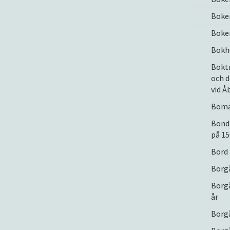
Boken
Boke
Bokh
Boktr
och d
vid Åb
Bomä
Bonde
på 15
Bord 
Borg
Borg
år
Borgå