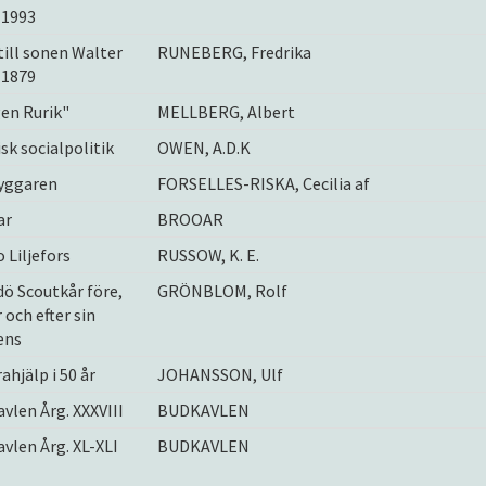
-1993
till sonen Walter
RUNEBERG, Fredrika
-1879
en Rurik"
MELLBERG, Albert
isk socialpolitik
OWEN, A.D.K
yggaren
FORSELLES-RISKA, Cecilia af
ar
BROOAR
 Liljefors
RUSSOW, K. E.
ö Scoutkår före,
GRÖNBLOM, Rolf
 och efter sin
ens
ahjälp i 50 år
JOHANSSON, Ulf
vlen Årg. XXXVIII
BUDKAVLEN
vlen Årg. XL-XLI
BUDKAVLEN