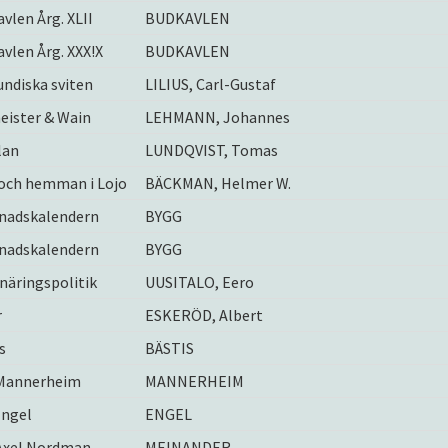
vlen Årg. XLII
BUDKAVLEN
vlen Årg. XXX!X
BUDKAVLEN
ndiska sviten
LILIUS, Carl-Gustaf
eister & Wain
LEHMANN, Johannes
lan
LUNDQVIST, Tomas
 och hemman i Lojo
BÄCKMAN, Helmer W.
nadskalendern
BYGG
nadskalendern
BYGG
näringspolitik
UUSITALO, Eero
r
ESKERÖD, Albert
s
BÄSTIS
 Mannerheim
MANNERHEIM
 Engel
ENGEL
 Axel Nordman
MEINANDER