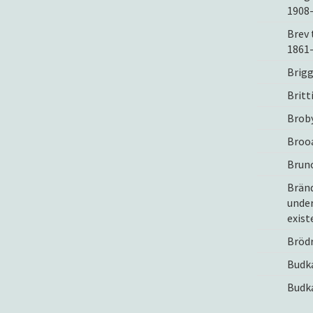
1908
Brev 
1861
Brigg
Britt
Brob
Broo
Bruno
Bränd
under
exist
Brödr
Budka
Budka