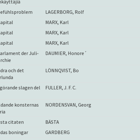
käyttäjiä
Gefühlsproblem
LAGERBORG, Rolf
apital
MARX, Karl
apital
MARX, Karl
apital
MARX, Karl
arlament der Juli-
DAUMIER, Honore´
rchie
dra och det
LÖNNQVIST, Bo
rlunda
görande slagen del
FULLER, J. F. C.
ldande konsternas
NORDENSVAN, Georg
ria
sta citaten
BÄSTA
ödas boningar
GARDBERG