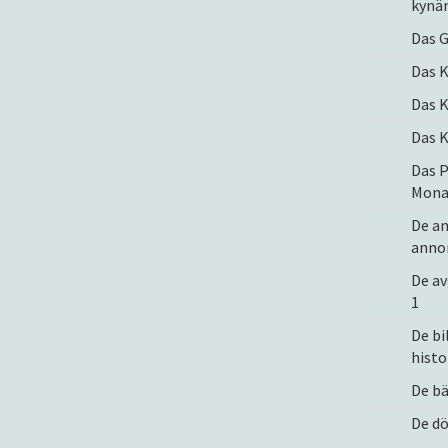
kynän
Das 
Das K
Das K
Das K
Das P
Mona
De an
anno
De av
1
De bi
histo
De bä
De d