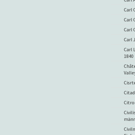
Carl 
Carl 
Carl 
Carl 
Carl 
1840
Châte
Valle
Cisrt
Citad
Citro
Civil
männ
Civil