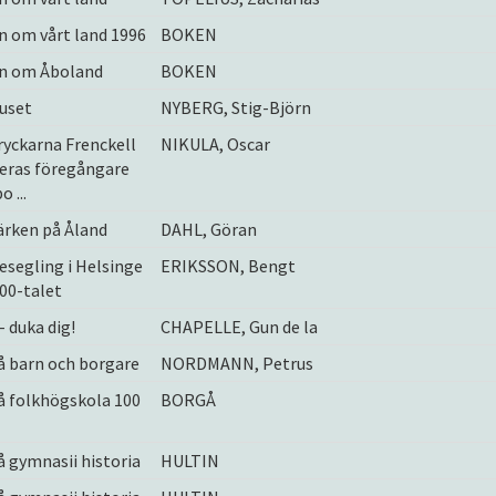
 om vårt land 1996
BOKEN
n om Åboland
BOKEN
uset
NYBERG, Stig-Björn
yckarna Frenckell
NIKULA, Oscar
eras föregångare
o ...
rken på Åland
DAHL, Göran
segling i Helsinge
ERIKSSON, Bengt
00-talet
- duka dig!
CHAPELLE, Gun de la
å barn och borgare
NORDMANN, Petrus
å folkhögskola 100
BORGÅ
 gymnasii historia
HULTIN