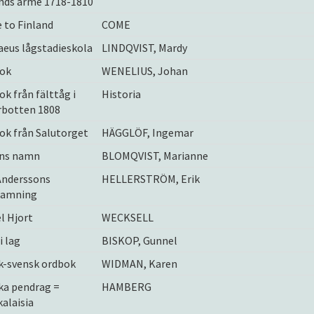
nds armé 1718-1810
 to Finland
COME
eus lågstadieskola
LINDQVIST, Mardy
ok
WENELIUS, Johan
k från fälttåg i
Historia
rbotten 1808
ok från Salutorget
HÄGGLÖF, Ingemar
ns namn
BLOMQVIST, Marianne
Anderssons
HELLERSTRÖM, Erik
tamning
l Hjort
WECKSELL
i lag
BISKOP, Gunnel
k-svensk ordbok
WIDMAN, Karen
ka pendrag =
HAMBERG
alaisia