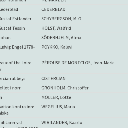
Cederblad
CEDERBLAD
Gustaf Estlander
SCHYBERGSON, M. G.
Gustaf Tessin
HOLST, Walfrid
Johan
SÖDERHJELM, Alma
Ludvig Engel 1778-
PÖYKKÖ, Kalevi
aux of the Loire
PÉROUSE DE MONTCLOS, Jean-Marie
y
ercian abbeys
CISTERCIAN
ellet i norr
GRÖNHOLM, Christoffer
n
MÖLLER, Lotte
isation kontra inre
WEGELIUS, Maria
iska
militärer vid
WIRILANDER, Kaarlo