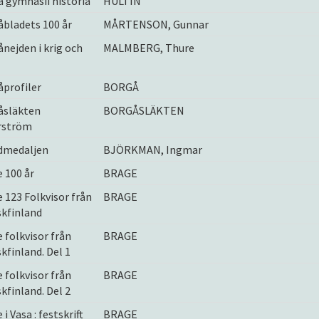
 gymnasii historia
HULTIN
bladets 100 år
MÅRTENSON, Gunnar
nejden i krig och
MALMBERG, Thure
profiler
BORGÅ
åsläkten
BORGÅSLÄKTEN
rström
dmedaljen
BJÖRKMAN, Ingmar
 100 år
BRAGE
 123 Folkvisor från
BRAGE
kfinland
 folkvisor från
BRAGE
kfinland. Del 1
 folkvisor från
BRAGE
kfinland. Del 2
i Vasa : festskrift
BRAGE