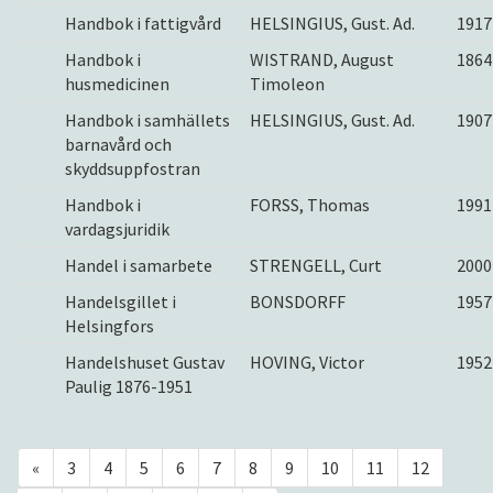
Handbok i fattigvård
HELSINGIUS, Gust. Ad.
1917
Handbok i
WISTRAND, August
1864
husmedicinen
Timoleon
Handbok i samhällets
HELSINGIUS, Gust. Ad.
1907
barnavård och
skyddsuppfostran
Handbok i
FORSS, Thomas
1991
vardagsjuridik
Handel i samarbete
STRENGELL, Curt
2000
Handelsgillet i
BONSDORFF
1957
Helsingfors
Handelshuset Gustav
HOVING, Victor
1952
Paulig 1876-1951
«
3
4
5
6
7
8
9
10
11
12