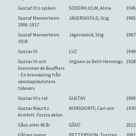
Gustaf III:s syskon
SÖDERHJELM, Alma
1945
Gustaf Mannerheim
JÄGERSKIÖLD, Stig
1965
1906-1917
Gustaf Mannerheim
Jägerskiöld, Stig
1967
1918
Gustav III
LUZ
1949
Gustav III och
Utgiven av Beth Hennings
1928
Grevinnan de Boufflers
- En brevväxling från
vänskapskulotens
tidevarv
Gustav III:s tid
GUSTAV
1990
Gustav Mauritz
BONSDORFF, Carl von
1930
Armfelt. Första delen
Gåsö arkiv 40 år
GÅSÖ
2012
Gåtans namn
PETTERSSON, Torsten
2001