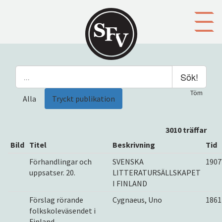
Gå till innehållet
Sök!
Töm
Alla
Tryckt publikation
3010 träffar
Bild
Titel
Beskrivning
Tid
Förhandlingar och
SVENSKA
1907
uppsatser. 20.
LITTERATURSÄLLSKAPET
I FINLAND
Förslag rörande
Cygnaeus, Uno
1861
folkskoleväsendet i
Finland