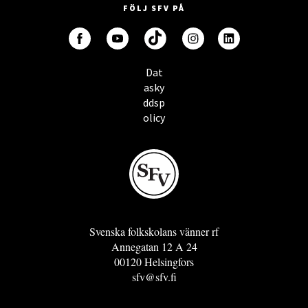
FÖLJ SFV PÅ
Dat
asky
ddsp
olicy
Svenska folkskolans vänner rf
Annegatan 12 A 24
00120 Helsingfors
sfv@sfv.fi