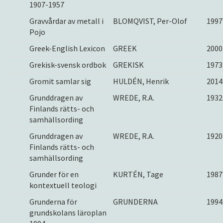
1907-1957
Gravvårdar av metall i
BLOMQVIST, Per-Olof
1997
Pojo
Greek-English Lexicon
GREEK
2000
Grekisk-svensk ordbok
GREKISK
1973
Gromit samlar sig
HULDÉN, Henrik
2014
Grunddragen av
WREDE, R.A.
1932
Finlands rätts- och
samhällsording
Grunddragen av
WREDE, R.A.
1920
Finlands rätts- och
samhällsording
Grunder för en
KURTÉN, Tage
1987
kontextuell teologi
Grunderna för
GRUNDERNA
1994
grundskolans läroplan