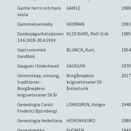
Gamle herrn och hans
GAMLE
1968
skola
Gammalsvenskby
HEDMAN
1993
Gardesjägarbataljonen
KLOCKARS, Ralf-Erik
1985
14.6.1918-30.4.1934
Gastronomisk
BLUNCK, Karl,
1954
handbok
Gauguin i Söderhavet
GAUGUIN
1970
Gemenskap, omsorg,
Borgånejdens
2017
traditioner -
krigsveteraner 50-
Borgånejdens
årshistorik
krigsveteraner 50 år
Genealogia Caroli
LÖNEGREN, Holger
1948
Frederici Björnbergi
Genealogia Heikeliana
HEIKINHEIMO
1980
Genealogiska
SUOMEN
1943