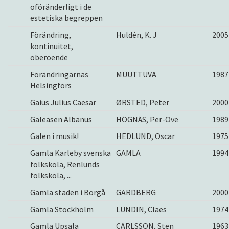
oföränderligt i de
estetiska begreppen
Förändring,
Huldén, K. J
2005
kontinuitet,
oberoende
Förändringarnas
MUUTTUVA
1987
Helsingfors
Gaius Julius Caesar
ØRSTED, Peter
2000
Galeasen Albanus
HÖGNÄS, Per-Ove
1989
Galen i musik!
HEDLUND, Oscar
1975
Gamla Karleby svenska
GAMLA
1994
folkskola, Renlunds
folkskola, ...
Gamla staden i Borgå
GARDBERG
2000
Gamla Stockholm
LUNDIN, Claes
1974
Gamla Upsala
CARLSSON, Sten
1963