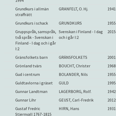
1994
Grundkurs i allmän
GRANFELT, O. Hj.
1941
straffrätt
Grundkurs i schack
GRUNDKURS
1955
Gruppspråk, samspråk,
Svenskan i Finland - I dag
2015
två språk - Svenskan i
och i går I:2
Finland - I dag och i går
I:2
Gränsfolkets barn
GRÄNSFOLKETS
2001
Grönland tvärs
BOUCHT, Christer
1968
Gud i centrum
BOLANDER, Nils
1955
Guldtavlorna i gräset
GULD
1995
Gunnar Landtman
LAGERBORG, Rolf.
1942
Gunnar Lihr
GEUST, Carl-Fredrik
2012
Gustaf Fredric
HIRN, Hans
1931
Stjernvall 1767-1815