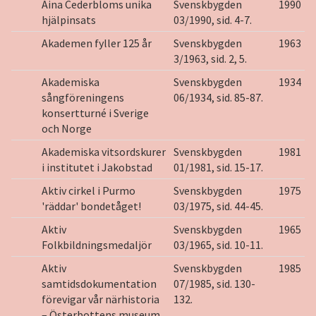
Aina Cederbloms unika
Svenskbygden
1990
hjälpinsats
03/1990, sid. 4-7.
Akademen fyller 125 år
Svenskbygden
1963
3/1963, sid. 2, 5.
Akademiska
Svenskbygden
1934
sångföreningens
06/1934, sid. 85-87.
konsertturné i Sverige
och Norge
Akademiska vitsordskurer
Svenskbygden
1981
i institutet i Jakobstad
01/1981, sid. 15-17.
Aktiv cirkel i Purmo
Svenskbygden
1975
'räddar' bondetåget!
03/1975, sid. 44-45.
Aktiv
Svenskbygden
1965
Folkbildningsmedaljör
03/1965, sid. 10-11.
Aktiv
Svenskbygden
1985
samtidsdokumentation
07/1985, sid. 130-
förevigar vår närhistoria
132.
– Österbottens museum