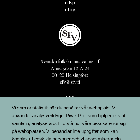
ddsp
olicy
Svenska folkskolans vänner rf
Annegatan 12 A 24
00120 Helsingfors
sfv@sfv.fi
GRO
FÖRENINGSRESURSEN
Vi samlar statistik när du besöker vår webbplats. Vi
använder analysverktyget Piwik Pro, som hjälper oss att
MINNESRUNOR.FI
samla in, analysera och förstå hur våra besökare rör sig
UPPSLAGSVERKET FINLAND
på webbplatsen. Vi behandlar inte uppgifter som kan
LÄGENHETER
kopplas till enskilda personer och vi anonymiserar din