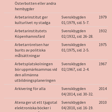
Österbotten eller andra
hembygder
Arbetarinstitut ger
Svenskbygden
1979
kulturlivet ny stadga
01/1979, sid. 5-7.
Arbetarinstitutets
Svenskbygden
1932
Köpenhamnsfärd
02/1932, sid. 26-28.
Arbetarrörelsen har
Svenskbygden
1975
burits av politiska
01/1975, sid. 2-5.
målsättningar
Arbetsplatskolningen
Svenskbygden
1967
bör uppmärksammas vid
02/1967, sid. 2-4.
den allmänna
utbildningsplaneringen
Arkivering för alla
Svenskbygden
2014
04/2014, sid. 30-32.
Atena ger ut ett tjugotal
Svenskbygden
2010
elektroniska böcker i
04/2010, sid. 16-19.