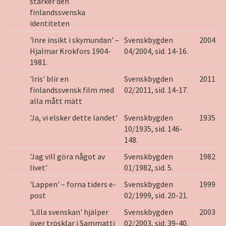
stärker den
finlandssvenska
identiteten
'Inre insikt i skymundan' –
Svenskbygden
2004
Hjalmar Krokfors 1904-
04/2004, sid. 14-16.
1981.
'Iris' blir en
Svenskbygden
2011
finlandssvensk film med
02/2011, sid. 14-17.
alla mått mätt
'Ja, vi elsker dette landet'
Svenskbygden
1935
10/1935, sid. 146-
148.
'Jag vill göra något av
Svenskbygden
1982
livet'
01/1982, sid. 5.
'Lappen' – forna tiders e-
Svenskbygden
1999
post
02/1999, sid. 20-21.
'Lilla svenskan' hjälper
Svenskbygden
2003
över trösklar i Sammatti
02/2003, sid. 39-40.