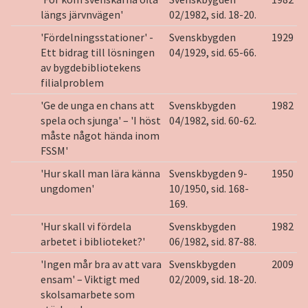
längs järvnvägen'
02/1982, sid. 18-20.
'Fördelningsstationer' -
Svenskbygden
1929
Ett bidrag till lösningen
04/1929, sid. 65-66.
av bygdebibliotekens
filialproblem
'Ge de unga en chans att
Svenskbygden
1982
spela och sjunga' – 'I höst
04/1982, sid. 60-62.
måste något hända inom
FSSM'
'Hur skall man lära känna
Svenskbygden 9-
1950
ungdomen'
10/1950, sid. 168-
169.
'Hur skall vi fördela
Svenskbygden
1982
arbetet i biblioteket?'
06/1982, sid. 87-88.
'Ingen mår bra av att vara
Svenskbygden
2009
ensam' – Viktigt med
02/2009, sid. 18-20.
skolsamarbete som