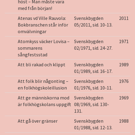
höst – Man måste vara
med från början!
Atenas vd Ville Rauvola:
Svenskbygden
2011
Bokbranschen står inför
05/2011, sid. 10-13.
omvälvningar
Atomkyss väcker Lovisa –
Svenskbygden
1971
sommarens
02/1971, sid. 24-27.
sångfestsstad
Att bli rakad och klippt
Svenskbygden
1989
01/1989, sid. 16-17.
Att folk blir någonting –
Svenskbygden
1976
en folkhögskoleillusion
01/1976, sid. 10-11.
Att ge människorna mod
Svenskbygden
1969
är folkhögskolans uppgift
08/1969, sid. 130-
131.
Att gå över gränser
Svenskbygden
1988
01/1988, sid. 12-13.