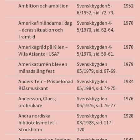
Ambition och ambition
Svenskbygden 5-
1952
6/1952, sid. 72-73.
Amerikafinländarna i dag
Svenskbygden 4-
1970
– deras situation och
5/1970, sid. 62-64.
framtid
Amerikagråd på Kilen –
Svenskbygden 4-
1970
Villa Atlante i USA?
5/1970, sid. 59-61.
Amerikaturnén blev en
Svenskbygden
1979
månadslång fest
05/1979, sid. 67-69.
Anders Teir – Prisbelönad
Svenskbygden
1984
Blåsmusikant
05/1984, sid. 74-75.
Andersson, Claes;
Svenskbygden
1976
ordbrukare
06/1976, sid. 76-77.
Andra nordiska
Svenskbygden
1928
biblioteksmötet i
08/1928, sid. 117-
Stockholm
120.
Angrepp mot en fördom
Svenskbygden
1943