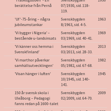
'Träskisgubben' - En
Svenskbygden
1930
berättelse från Pernå
07/1930, sid. 118-
119.
'Uf'-75-åring – några
Svenskbygden
1963
jubileumstankar
8/1963, sid. 4-5.
'Vi bygger i Nigeria' –
Svenskbygden
1969
bestående u-landsinsats
03/1969, sid. 40-41.
'Vi känner oss hemma i
Svenskbygden
2013
Svenskfinland'
03/2013, sid. 28-33.
'Vi marthor påverkar
Svenskbygden
1982
samhällsutvecklingen'
05/1982, sid. 67-68.
'Visan hänger i luften'
Svenskbygden
1945
10/1945, sid. 140-
141.
150 år svensk skola i
Svenskbygden
2009
Uleåborg – Pedagogi
02/2009, sid. 64-70.
fanns redan på 1600-talet