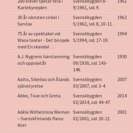
200 elever spelar fela i
Svenskbygden 8-
1961
Karlebynejden
9/1961, sid. 9.
30 år obruten cirkel i
Svenskbygden
1962
Sarvlax
5/1962, sid. 8, 10-11.
75 år av spektakel vid
Svenskbygden
1994
Wasa teater - Det började
5/1994, sid. 17-19.
med En skandal …
A.J. Nygrens härstamning
Svenskbygden
1930
och uppväxtår
09/1930, sid. 143-
146.
Aalto, Sibelius och Ålands
Svenskbygden
2007
självstyrelse
03/2007, sid. 3-4.
Abbe, Tove och Greta
Svenskbygden
2014
02/2014, sid. 44-47.
Adèle Wilhelmina Weman
Svenskbygden
2001
– Svenskfinlands Parus
02/2001, sid. 20-21.
Ater