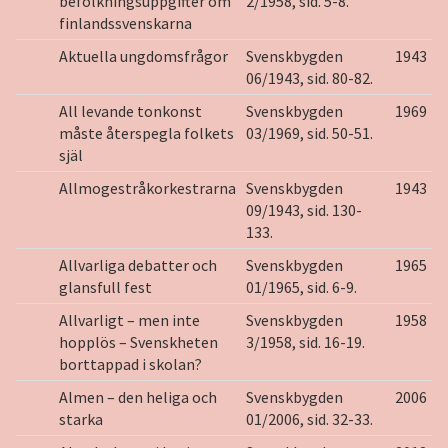
befolkningsuppgifter om
2/1958, sid. 5-8.
finlandssvenskarna
Aktuella ungdomsfrågor
Svenskbygden
1943
06/1943, sid. 80-82.
All levande tonkonst
Svenskbygden
1969
måste återspegla folkets
03/1969, sid. 50-51.
själ
Allmogestråkorkestrarna
Svenskbygden
1943
09/1943, sid. 130-
133.
Allvarliga debatter och
Svenskbygden
1965
glansfull fest
01/1965, sid. 6-9.
Allvarligt – men inte
Svenskbygden
1958
hopplös – Svenskheten
3/1958, sid. 16-19.
borttappad i skolan?
Almen – den heliga och
Svenskbygden
2006
starka
01/2006, sid. 32-33.