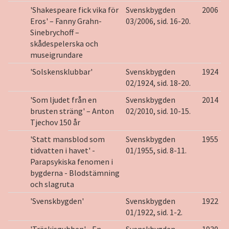
'Shakespeare fick vika för
Svenskbygden
2006
Eros' – Fanny Grahn-
03/2006, sid. 16-20.
Sinebrychoff –
skådespelerska och
museigrundare
'Solskensklubbar'
Svenskbygden
1924
02/1924, sid. 18-20.
'Som ljudet från en
Svenskbygden
2014
brusten sträng' – Anton
02/2010, sid. 10-15.
Tjechov 150 år
'Statt mansblod som
Svenskbygden
1955
tidvatten i havet' -
01/1955, sid. 8-11.
Parapsykiska fenomen i
bygderna - Blodstämning
och slagruta
'Svenskbygden'
Svenskbygden
1922
01/1922, sid. 1-2.