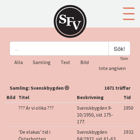
Gå till innehållet
Sök!
Töm
Alla
Samling
Text
Bild
Inte angiven
Samling:
Svenskbygden
1671 träffar
Bild
Titel
Beskrivning
Tid
??? Är vi olika ???
Svenskbygden 9-
1950
10/1950, sid. 175-
177.
'De elakas' tid i
Svenskbygden
1932
Österbotten
04/1932, sid. 61-63.