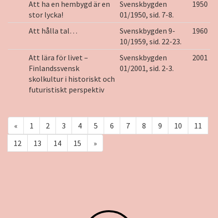
Att ha en hembygd är en
Svenskbygden
1950
stor lycka!
01/1950, sid. 7-8.
Att hålla tal…
Svenskbygden 9-
1960
10/1959, sid. 22-23.
Att lära för livet –
Svenskbygden
2001
Finlandssvensk
01/2001, sid. 2-3.
skolkultur i historiskt och
futuristiskt perspektiv
«
1
2
3
4
5
6
7
8
9
10
11
12
13
14
15
»