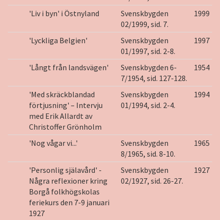
'Liv i byn' i Östnyland
Svenskbygden
1999
02/1999, sid. 7.
'Lyckliga Belgien'
Svenskbygden
1997
01/1997, sid. 2-8.
'Långt från landsvägen'
Svenskbygden 6-
1954
7/1954, sid. 127-128.
'Med skräckblandad
Svenskbygden
1994
förtjusning' – Intervju
01/1994, sid. 2-4.
med Erik Allardt av
Christoffer Grönholm
'Nog vågar vi...'
Svenskbygden
1965
8/1965, sid. 8-10.
'Personlig själavård' -
Svenskbygden
1927
Några reflexioner kring
02/1927, sid. 26-27.
Borgå folkhögskolas
feriekurs den 7-9 januari
1927