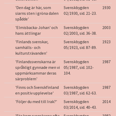
'Den dag är här, som
Svenskbygden
1930
siarns sten i gröna dalen
02/1930, sid. 21-23.
spådde'
'Elmisbacka-Johan' och
Svenskbygden
2003
hans ättlingar
02/2003, sid. 36-38.
'Finlands svenskar,
Svenskbygden
1923
samhälls- och
05/1923, sid. 87-89.
kultursträvanden'
'Finlandssvenskarna är
Svenskbygden
1987
språkligt gynnade men vi
05/1987, sid. 102-
uppmärksammar deras
104.
särproblem'
'Finns och Svenskfinland
Svenskbygden
1987
en positiv upplevelse'
03/1987, sid. 62-63.
'Följer du med till Irak?'
Svenskbygden
2014
03/2014, sid. 40-43.
'För kom svenskarna ofta
Svenskbygden
1982